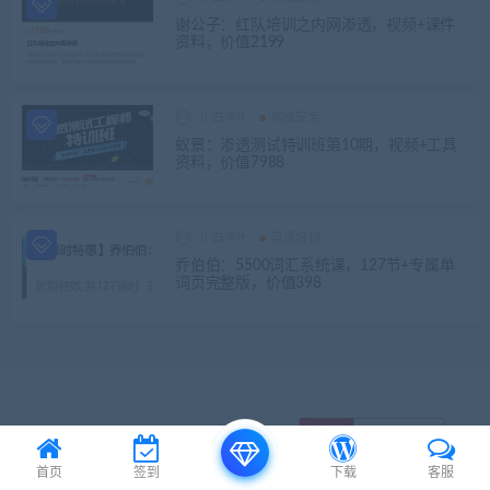
谢公子：红队培训之内网渗透，视频+课件
资料，价值2199
小白学it
网络安全
蚁景：渗透测试特训班第10期，视频+工具
资料，价值7988
小白学it
英语培训
乔伯伯：5500词汇系统课，127节+专属单
词页完整版，价值398
© 2024 it僧院 . All rights reserved
首页
签到
下载
客服