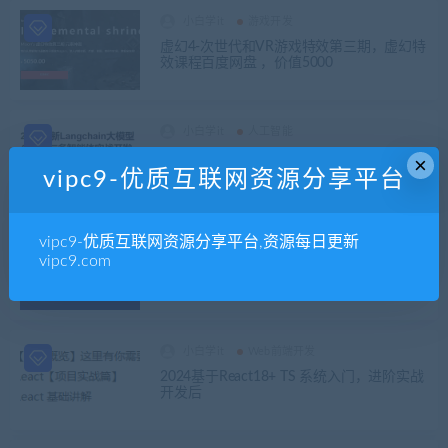
小白学it
游戏开发
虚幻4-次世代和VR游戏特效第三期，虚幻特
效课程百度网盘 ，价值5000
小白学it
人工智能
2024全新Langchain大模型AI应用与多智能
×
体实战开发，视频+资料 价值千元
vipc9-优质互联网资源分享平台
vipc9-优质互联网资源分享平台,资源每日更新
小白学it
Web前端开发
vipc9.com
12套Flutter教程合集，零基础到项目实战开
发，视频+资料 ,精品课程
小白学it
Web前端开发
2024基于React18+ TS 系统入门，进阶实战
开发后