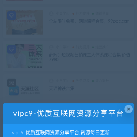
小白学it
能力提升
赚钱项目
全站限时免费，网赚课程合集，99zxcc.com
小白学it
能力提升
运营推广
薛辉：短视频营销课三大体系课程合集 价值
7980
小白学it
免费资源
能力提升
天涯神铁合集
×
vipc9-优质互联网资源分享平台
小白学it
免费资源
兴趣爱好
能力提升
剪映+即梦AI短视频创作实战课 【26.7GB】
vipc9-优质互联网资源分享平台,资源每日更新