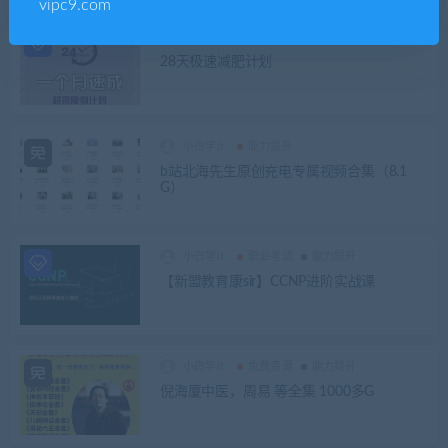
vipc9.com
小白学it
能力提升
28天极速减肥计划
小白学it
能力提升
b站北海先生原创充电专属视频合集（8.1
G）
小白学it
职业考试
能力提升
【新盟教育康sir】CCNP进阶实战课
小白学it
免费资源
能力提升
倪海厦中医，周易 等全集 1000多G