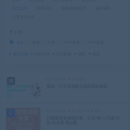
考研
形象塑造
图书与音频
教育辅导
能力提升
英语培训
金融&理财投资
摄影摄像
公考事业考试
价格
全部
免费
付费
SVIP免费
SVIP优惠
发布日期
修改时间
评论数量
随机
热度
小白学it
能力提升
猫叔：21天低强度无跑跳高效减脂
小白学it
能力提升
自媒体
23套情感类课程合集，社交/魅力/沟通/恋
爱/约会等 精品集