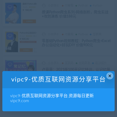
小白学it
IT编程
Python
Python
撩课Python爬虫系列-网络剖析，爬虫实战
+攻防演练 价值188元
小白学it
IT编程
Python
互联网
零基础Python视频教程：Python爬虫+Excel
办公自动化+好玩DIY 价值900元
小白学it
互联网
全网首发
培训提升
卢菲菲：2021版100天记忆特训，让记忆简
单有趣 价值3980元
×
vipc9-优质互联网资源分享平台
小白学it
IT编程
运维
vipc9-优质互联网资源分享平台,资源每日更新
腾讯云高级运维工程师，企业云架构设计培
vipc9.com
训课程 价值1399元