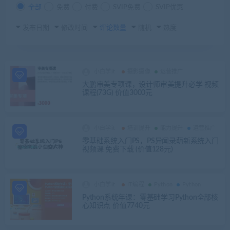
全部
免费
付费
SVIP免费
SVIP优惠
发布日期
修改时间
评论数量
随机
热度
小白学it
摄影摄像
运营推广
大鹏审美专项课，设计师审美提升必学 视频
课程(73G) 价值3000元
小白学it
培训提升
能力提升
运营推广
零基础系统入门PS，PS异闻录萌新系统入门
视频课 免费下载 (价值128元)
小白学it
IT编程
Python
Python
Python系统年课：零基础学习Python全部核
心知识点 价值7740元