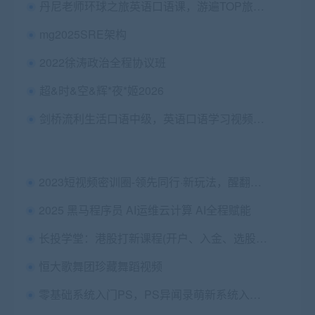
丹尼老师环球之旅英语口语课，游遍TOP旅游目的地 免费
mg2025SRE架构
2022徐涛政治全程协议班
超&时&空&辉*夜*姬2026
剑桥流利生活口语中级，英语口语学习视频课程 价值5697元
2023短视频密训圈-领先同行·新玩法，醒翻灌顶·新思路 价值3999元
2025 黑马程序员 AI运维云计算 AI全程赋能
长投学堂：港股打新课程(开户、入金、选股等) 价值599元
恒大歌舞团珍藏舞蹈视频
零基础系统入门PS，PS异闻录萌新系统入门视频课 免费下载 (价值128元)