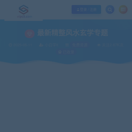
优质资源共享持续更新，优质的服务和体验
如何充值SVIP/如何免费获取会员
登录 / 注册
当前位置：
vipc9资源站
免费资源
最新精整风水玄学专题
>
>
最新精整风水玄学专题
2025-05-11
小白学it
免费资源
关注2.67K次
已收录