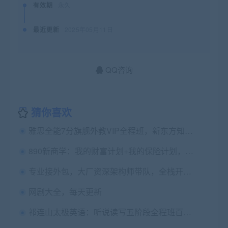
有效期
永久
最近更新
2025年05月11日
QQ咨询
猜你喜欢
雅思全能7分旗舰外教VIP全程班，新东方知心雅思课程下载(28G) 价值4880元
890新商学：我的财富计划+我的保险计划，吴晓波等名师课程
专业接外包，大厂资深架构师带队，全栈开发，价格公道透明
网剧大全，每天更新
祁连山太极英语：听说读写五阶段全程班百度云(20G) 价值629元