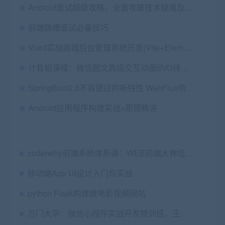
Android面试超级攻略，全面攻破技术疑难及面试痛点
前端跳槽面试必备技巧
Vue3实战商城后台管理系统开发(Vite+ElementPlus)，前端实战教程百度云 价值298元
计育韬课程：微信图文高级交互动画SVG排版 价值365元
SpringBoot2.0不容错过的新特性 WebFlux响应式编程
Android应用程序构建实战+原理精讲
coderwhy前端系统体系课：WEB前端大神培训教程(2022新版) 价值千元
移动端App UI设计入门与实战
python Flask构建微电影视频网站
万门大学：微信小程序实战开发特训班，王立主讲12章视频 价值798元