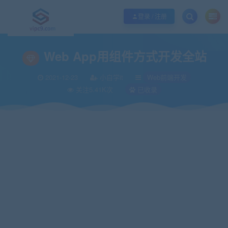
优质资源共享持续更新，优质的服务和体验
如何充值SVIP/如何免费获取会员
登录 / 注册
当前位置：
vipc9资源站
Web前端开发
Web App用组件方式开发全站
>
>
Web App用组件方式开发全站
2021-12-23
小白学it
Web前端开发
关注5.41K次
已收录