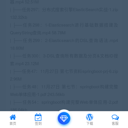
器.mp4 52.51M
| ├──任务297：分布式搜索引擎ElasticSearch实战-1.zip
132.32kb
| ├──任务298：1-Elasticsearch进行基础数据搭建及
QueryString查询.mp4 58.78M
| ├──任务299：2-Elasticsearch的DSL查询语法.mp4
18.60M
| ├──任务300：3-DSL查询所有数据及分页&文档ID搜
索.mp4 23.12M
| ├──任务47：11月27日 第七节资料springboot-prj-6.zip
2.96M
| ├──任务48：11月27日 第七节：springboot构建完整
Web单体应用-1.pdf 243.56kb
| ├──任务54：springboot构建完整Web单体应用-2.pdf
186.04kb
| ├──任务55：课程源码：springboot-prj-6.zip 2.99M
首页
签到
下载
客服
| ├──任务61：12月1日第九节课程资料：Nginx安装包