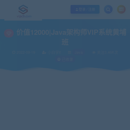
优质资源共享持续更新，优质的服务和体验
如何充值SVIP/如何免费获取会员
登录 / 注册
当前位置：
vipc9资源站
IT编程
Java
价值12000|Java架构师VIP系统黄
>
>
>
价值12000|Java架构师VIP系统黄埔
班
2022-09-19
小白学it
Java
关注3.46K次
已收录