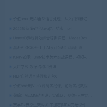
价值3800元|AI自然语言处理：从入门到精通，解锁NLP工程师必备技能
2022最新尚硅谷Java|7月结束|mp4
Unity3D游戏特效综合培训课程，MagesBox Unity游戏特效班 价值4580元
黑派Ai GC轻松上手AI设计0基础到高阶课
Kerry老师：unity技术美术实战课程，视频+素材 价值5000
大厂学苑-数据结构和算法
NLP自然语言处理集训营6
价值888元|Vue3 源码实战课，前端实战教程视频+源码资料百度云
魏编：AE.MG动画设计实战班，视频+素材(79G) 价值2480
奈学P7云原生架构师|不加密|MP4|完结课件视频