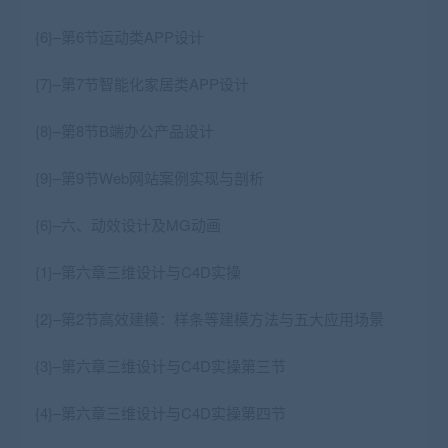
{6}–第6节运动类APP设计
{7}–第7节智能化家居类APP设计
{8}–第8节B端办公产品设计
{9}–第9节Web网站案例实现与剖析
{6}–六、动效设计及MG动画
{1}–第六章三维设计与C4D实操
{2}–第2节高效建模：样条等建模方法与五大应用场景
{3}–第六章三维设计与C4D实操第三节
{4}–第六章三维设计与C4D实操第四节