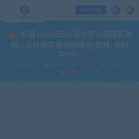
优质资源共享持续更新，优质的服务和体验
如何充值SVIP/如何免费获取会员
登录 / 注册
当前位置：
vipc9资源站
IT编程
UI设计
价值10260元|UI设计师全链路实
>
>
>
价值10260元|UI设计师全链路实战
班，设计师实操培训课程(视频+资料
120G)
2022-09-24
小白学it
UI设计
关注3.9K次
已收录