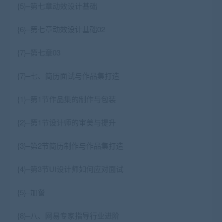
{5}–第七章动效设计基础
{6}–第七章动效设计基础02
{7}–第七章03
{7}–七、简历面试与作品集打造
{1}–第1节作品集的制作与包装
{2}–第1节设计师的审美与提升
{3}–第2节简历制作与作品集打造
{4}–第3节UI设计师如何应对面试
{5}–加餐
{8}–八、网易专家指导行业进阶