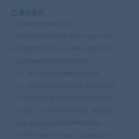
猜你喜欢
拉勾数据分析训练营7期
python自动化+Py全栈+爬虫+Ai=python全能工程师
深信服智安全SCSA认证课程，视频培训课程百度云盘下载 价值2000元
价值27000|奈学高级数据分析师
大厂学苑-分布式存储极致性能Redis6
C++ 设计模式理论与实战大全-架构师必学视频课程
2022奈学P6大数据研发工程师10期|完整MP4
王煜全：2020年前哨科技特训营，投资成功的秘密 价值5600元
价值12000|Java架构师VIP系统黄埔班
22节潮流插画设计实战班，培训视频+素材完整版(35.6G) 价值2780元