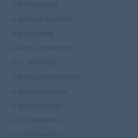
{1}–第1节设计规范实践
{2}–第2节交互价值与用户体验
{3}–第3节交互原型图
{4}–第4节从0-1完整项目的实现
{5}–五、综合项目实战
{1}–第1节UI设计师必备的产品思维
{2}–第2节综合效果实例剖析
{3}–第3节音乐类APP设计
{4}–第4节通讯类APP设计
{5}–第5节电商类APP设计