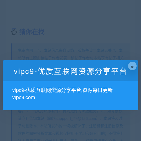
猜你在找
免责声明： 1、本站信息来自网络，版权争议与本站无关 2、本
站所有主题由该帖子作者发表，该帖子作者与本站享有帖子相关
×
版权 3、其他单位或个人使用、转载或引用本文时必须同时征得
vipc9-优质互联网资源分享平台
该帖子作者和本站的同意 4、本帖部分内容转载自其它媒体，但
并不代表本站赞同其观点和对其真实性负责 5、用户所发布的一
切软件的解密分析文章仅限用于学习和研究目的；不得将上述内
vipc9-优质互联网资源分享平台,资源每日更新
容用于商业或者非法用途，否则，一切后果请用户自负。 6、您
vipc9.com
必须在下载后的24个小时之内，从您的电脑中彻底删除上述内
容。 7、请支持正版软件、得到更好的正版服务。 8、如有侵权
请立即告知本站（邮箱suppport_77@126.com），本站将及时
予与删除 9、本站所发布的一切破解补丁、注册机和注册信息及
软件的解密分析文章和视频仅限用于学习和研究目的；不得将上
述内容用于商业或者非法用途，否则，一切后果请用户自负。本