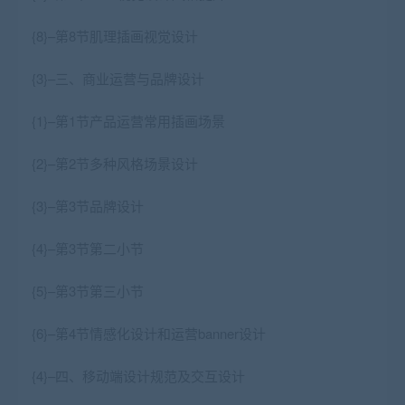
{8}–第8节肌理插画视觉设计
{3}–三、商业运营与品牌设计
{1}–第1节产品运营常用插画场景
{2}–第2节多种风格场景设计
{3}–第3节品牌设计
{4}–第3节第二小节
{5}–第3节第三小节
{6}–第4节情感化设计和运营banner设计
{4}–四、移动端设计规范及交互设计