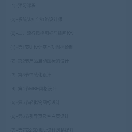
{1}–预习课程
{2}–系统认知全链路设计师
{2}–二、流行风格图标与插画设计
{1}–第1节UI设计基本功图标绘制
{2}–第2节产品启动图标的设计
{3}–第3节情感化设计
{4}–第4节MBE风格设计
{5}–第5节轻拟物图标设计
{6}–第6节引导页及空白页设计
{7}–第7节2.5D视觉设计风格提升