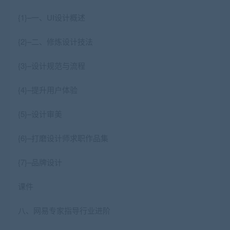
{1}–一、UI设计概述
{2}–二、修炼设计技法
{3}–设计规范与流程
{4}–提升用户体验
{5}–设计审美
{6}–打磨设计师求职作品集
{7}–品牌设计
课件
八、网易专家指导行业进阶