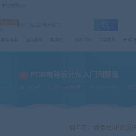
/如何免费获取会员
源免费下载
68
黑马博学
拉钩教育
某课网
极K时间
奈学教育
开课吧
PCB电路设计从入门到精通
4-04-29
小白学it
嵌入式&物联网
关注3.98K次
已
周年庆：终身SVIP会员