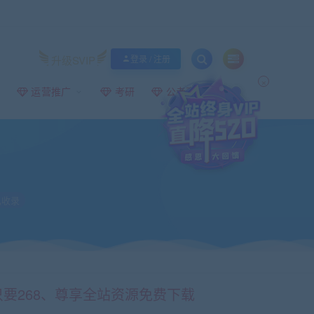
升级SVIP
登录 / 注册
×
运营推广
考研
公考事业编
收录
只要268、尊享全站资源免费下载