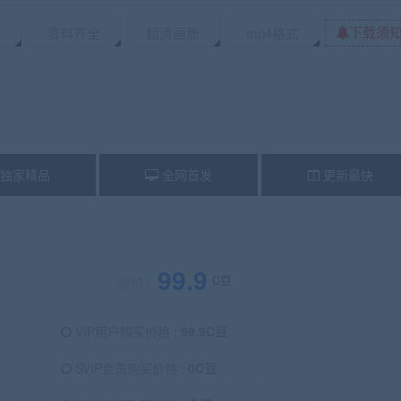
下载须
资料齐全
超清画质
mp4格式
独家精品
全网首发
更新最快
99.9
C豆
原价：
VIP用户购买价格 :
99.9C豆
SVIP会员购买价格 :
0C豆