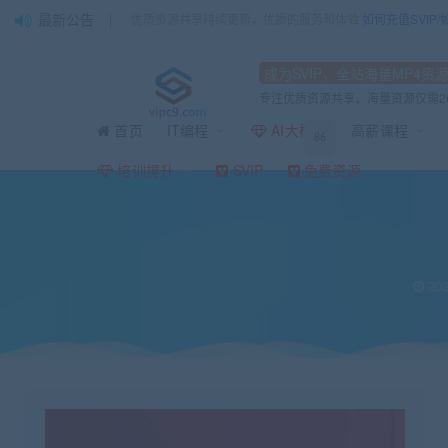
最新公告
优质资源共享持续更新，优质的服务和体验
如何充值SVIP
成为SVIP，全站海量MP4资
专注优质资源共享，海量资源仅需2
首页
IT编程
AI大模型
高薪课程
86
当前位置：
vipc9资源站
嵌入式&物联网
PCB电路设计从入门到精通
>
>
培训提升
SVIP
免费资源
202