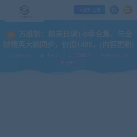
优质资源共享持续更新，优质的服务和体验
如何充值SVIP/如何免费获取会员
登录 / 注册
当前位置：
vipc9资源站
培训提升
万维钢：精英日课1-6季合集，与全球精英
>
>
万维钢：精英日课1-6季合集，与全
球精英大脑同步，价值1495，(内容更新)
2024-05-17
小白学it
培训提升
关注3.06K次
已收录