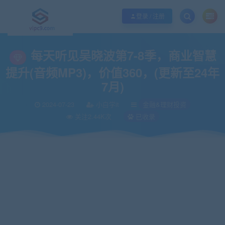
优质资源共享持续更新，优质的服务和体验
如何充值SVIP/如何免费获取会员
登录 / 注册
当前位置：
vipc9资源站
培训提升
金融&理财投资
每天听见吴晓波第7-8季
>
>
>
每天听见吴晓波第7-8季，商业智慧
提升(音频MP3)，价值360，(更新至24年
7月)
2024-07-23
小白学it
金融&理财投资
关注2.44K次
已收录