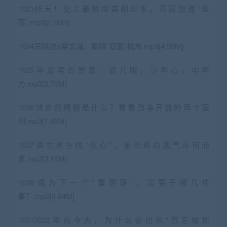
102145天！史上最短命首相诞生，英国加速“坠
落”.mp3[2.16M]
1024吴晓波x梁文道：聊聊“双面”杭州.mp3[4.99M]
1025毕加索的智慧：婴儿眼，少年心，中年
力.mp3[2.70M]
1026博弈的精髓是什么？看看改革开放的两个案
例.mp3[7.89M]
1027满世界在找“信心”，董明珠的底气从何而
来.mp3[3.15M]
1028成为下一个“董明珠”，需要干哪几件
事？.mp3[3.84M]
10312022年的今天，为什么会出现“苏东坡现