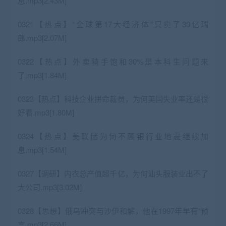
息.mp3[2.43M]
0321【热点】“全球第17大经济体”只卖了30亿瑞
郎.mp3[2.07M]
0322【热点】外卖骑手饱和30%是本科生问题来
了.mp3[1.84M]
0323【热点】科技企业拼命裁员，为何美国失业率还是很
好看.mp3[1.80M]
0324【热点】美联储为何不顾银行业地震继续加
息.mp3[1.54M]
0327【调研】内衣总产值超千亿，为何汕头服装业出不了
大公司.mp3[3.02M]
0328【思想】俄乌冲突与沙伊和解，他在1997年早有“预
言.mp3[2.66M]