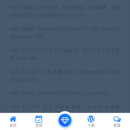
0422【加餐】少子老龄化、社会板结化、高储蓄率，中国
如何避免走上日本的老路.mp3[4.40M]
0424【思想】中国特色的经济学存在吗？为何一直没写成
教材.mp3[2.13M]
0425【认知】经济学家炒股血亏，学经济学还有必要
吗.mp3[2.38M]
0426【认知】这是我最近听过讲chatgpt最深的演
讲.mp3[2.61M]
0427【热点】小米给印度白打了十年工.mp3[2.33M]
0428【认知】这三种弱者思维，会让你越混越
差.mp3[2.13M]
首页
签到
下载
客服
0429【加餐】解读《传习录》：为何商界都爱读阳明心