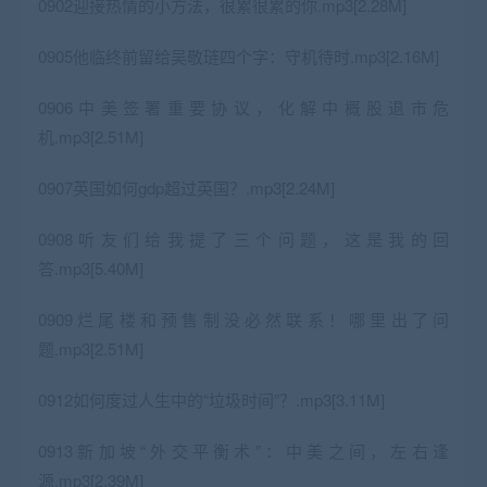
0902迎接热情的小方法，很累很累的你.mp3[2.28M]
0905他临终前留给吴敬琏四个字：守机待时.mp3[2.16M]
0906中美签署重要协议，化解中概股退市危
机.mp3[2.51M]
0907英国如何gdp超过英国？.mp3[2.24M]
0908听友们给我提了三个问题，这是我的回
答.mp3[5.40M]
0909烂尾楼和预售制没必然联系！哪里出了问
题.mp3[2.51M]
0912如何度过人生中的“垃圾时间”？.mp3[3.11M]
0913新加坡“外交平衡术”：中美之间，左右逢
源.mp3[2.39M]