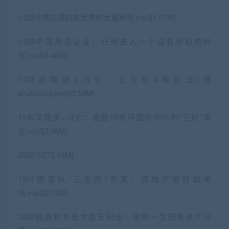
1125卡塔尔真的是世界杯大冤种吗.mp3[1.57M]
1128中国制造企业，已经进入一个没有对标的时
代.mp3[4.46M]
1129吴晓波x冯仑：企业的4种死法[微
shufoufou].mp3[3.53M]
1130吴晓波×冯仑：金融16条只面向10％的“三好”房
企.mp3[3.96M]
2022.12[75.18M]
1201国家队“三支箭”齐发，房地产会好起来
吗.mp3[2.13M]
1202稻盛和夫去世百天纪念：他用一生回答这个问