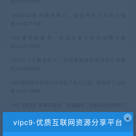
题.mp3[3.65M]
120306.20东方甄选爆火，背后不为人知的小插
曲.mp3[2.17M]
1204黄奇帆新书：中国未来十年的战略与路
径.mp3[3.82M]
1205六个不确定性下，如何看待放开经济的七项建
议.mp3[2.69M]
1206我问茶企创始人今年砍了多少门店，他说多了1200
家.mp3[1.98M]
1207【新知】高能宇宙线、室温超导…这些科技名词你了
解吗.mp3[2.11M]
×
vipc9-优质互联网资源分享平台
1208【热点】放开后的个人健康防护，这几点你要做
到.mp3[5.17M]