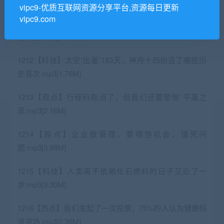
vipc9-优质互联网资源分享平台,资源每日更新
vipc9.com
1209【热点】包机抢订单：老百姓还爱折腾，中国经济就
垮不了.mp3[2.28M]
1212【科技】太空“出差”183天，神舟十四创造了哪些历
史首次.mp3[1.76M]
1213【观点】行程码取消了，但我们还要警惕“平庸之
恶.mp3[2.16M]
1214【观点】企业做管理，要喂饱机会、饿死问
题.mp3[3.98M]
1215【科技】人类离不依赖化石燃料的日子又近了一
步.mp3[3.30M]
1216【热点】我们发起了一次投票，75%的人认为健康码
该退场.mp3[2.36M]