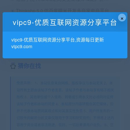
Thinkphp 5.0 仿百度糯米开发多商家电商平台
×
vipc9-优质互联网资源分享平台
安卓自动化测试入门 python篇
某课 移动端架构师，价值4800
vipc9-优质互联网资源分享平台,资源每日更新
vipc9.com
猜你在找
免责声明： 1、本站信息来自网络，版权争议与本站无关 2、本
站所有主题由该帖子作者发表，该帖子作者与本站享有帖子相关
版权 3、其他单位或个人使用、转载或引用本文时必须同时征得
该帖子作者和本站的同意 4、本帖部分内容转载自其它媒体，但
并不代表本站赞同其观点和对其真实性负责 5、用户所发布的一
切软件的解密分析文章仅限用于学习和研究目的；不得将上述内
容用于商业或者非法用途，否则，一切后果请用户自负。 6、您