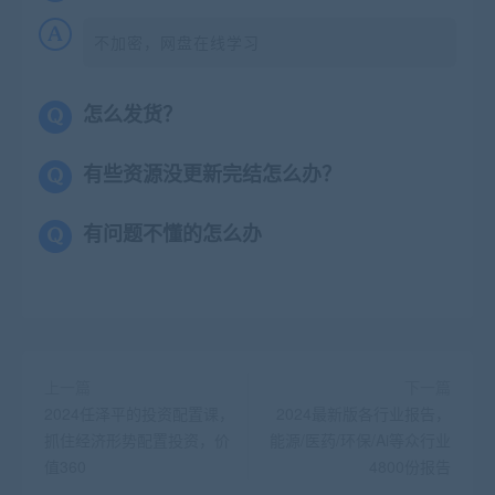
不加密，网盘在线学习
怎么发货？
有些资源没更新完结怎么办？
有问题不懂的怎么办
上一篇
下一篇
2024任泽平的投资配置课，
2024最新版各行业报告，
抓住经济形势配置投资，价
能源/医药/环保/Ai等众行业
值360
4800份报告