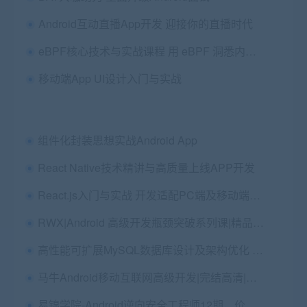
Android互动直播App开发 迎接你的直播时代
eBPF核心技术与实战课程 用 eBPF 洞悉内核运行状态 免费下载 (价值129元)
移动端App UI设计入门与实战
组件化封装思想实战Android App
React Native技术精讲与高质量上线APP开发
React.js入门与实战 开发适配PC端及移动端新闻头条平台
RWX|Android 高级开发瓶颈突破系列课|精品推荐
高性能可扩展MySQL数据库设计及架构优化 电商项目
马牛Android移动互联网高级开发|完结高清|精品推荐
易锦学院-Android逆向安全工程师12期，价值8000