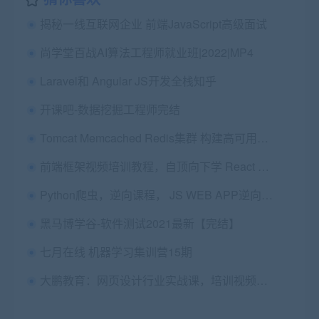
揭秘一线互联网企业 前端JavaScript高级面试
尚学堂百战AI算法工程师就业班|2022|MP4
Laravel和 Angular JS开发全栈知乎
开课吧-数据挖掘工程师完结
Tomcat Memcached Redis集群 构建高可用解决方案
前端框架视频培训教程，自顶向下学 React 源码 价值359元
Python爬虫，逆向课程， JS WEB APP逆向+超强企业级案例
黑马博学谷-软件测试2021最新【完结】
七月在线 机器学习集训营15期
大鹏教育：网页设计行业实战课，培训视频教程+素材 价值3000元