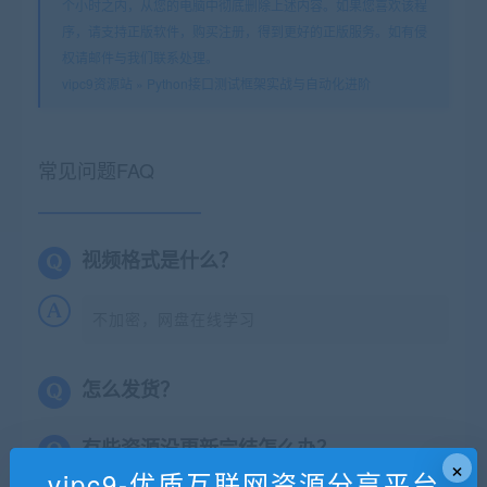
个小时之内，从您的电脑中彻底删除上述内容。如果您喜欢该程
序，请支持正版软件，购买注册，得到更好的正版服务。如有侵
权请邮件与我们联系处理。
vipc9资源站
»
Python接口测试框架实战与自动化进阶
常见问题FAQ
视频格式是什么？
不加密，网盘在线学习
怎么发货？
有些资源没更新完结怎么办？
×
vipc9-优质互联网资源分享平台