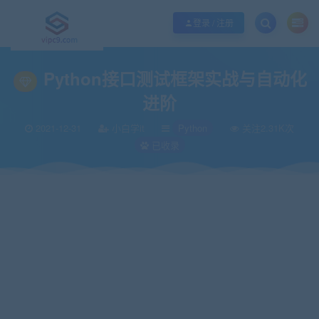
优质资源共享持续更新，优质的服务和体验
如何充值SVIP/如何免费获取会员
登录 / 注册
当前位置：
vipc9资源站
IT编程
Python
Python接口测试框架实战与自动
>
>
>
Python接口测试框架实战与自动化
进阶
2021-12-31
小白学it
Python
关注2.31K次
已收录