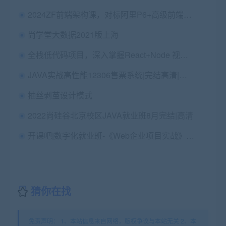
2024ZF前端架构课，对标阿里P6+高级前端架构师(700G) 价值6000
尚学堂大数据2021版上海
全栈低代码项目，深入掌握React+Node 视频课程，价值899
JAVA实战高性能12306售票系统|完结高清|精品推荐
抽丝剥茧设计模式
2022尚硅谷北京校区JAVA就业班8月完结|高清
开课吧|数字化就业班-《Web企业项目实战》|口碑好课|独家分享|价值12800
猜你在找
免责声明： 1、本站信息来自网络，版权争议与本站无关 2、本