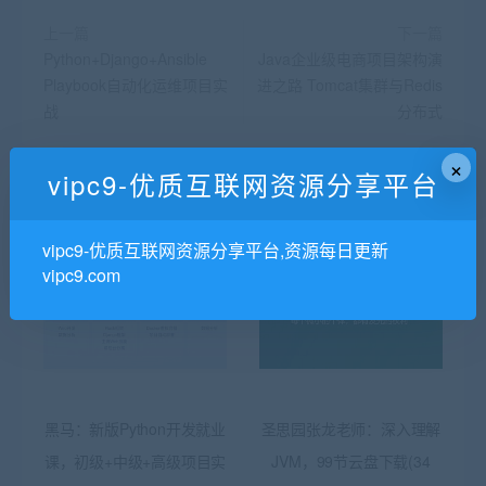
上一篇
下一篇
Python+Django+Ansible
Java企业级电商项目架构演
Playbook自动化运维项目实
进之路 Tomcat集群与Redis
战
分布式
×
vipc9-优质互联网资源分享平台
相关推荐
vipc9-优质互联网资源分享平台,资源每日更新
vipc9.com
黑马：新版Python开发就业
圣思园张龙老师：深入理解
课，初级+中级+高级项目实
JVM，99节云盘下载(34