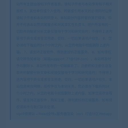
站所有主题由该帖子作者发表，该帖子作者与本站享有帖子相关
版权 3、其他单位或个人使用、转载或引用本文时必须同时征得
该帖子作者和本站的同意 4、本帖部分内容转载自其它媒体，但
并不代表本站赞同其观点和对其真实性负责 5、用户所发布的一
切软件的解密分析文章仅限用于学习和研究目的；不得将上述内
容用于商业或者非法用途，否则，一切后果请用户自负。 6、您
必须在下载后的24个小时之内，从您的电脑中彻底删除上述内
容。 7、请支持正版软件、得到更好的正版服务。 8、如有侵权
请立即告知本站（邮箱suppport_77@126.com），本站将及时
予与删除 9、本站所发布的一切破解补丁、注册机和注册信息及
软件的解密分析文章和视频仅限用于学习和研究目的；不得将上
述内容用于商业或者非法用途，否则，一切后果请用户自负。本
站信息来自网络，版权争议与本站无关。您必须在下载后的24
个小时之内，从您的电脑中彻底删除上述内容。如果您喜欢该程
序，请支持正版软件，购买注册，得到更好的正版服务。如有侵
权请邮件与我们联系处理。
vipc9资源站
»
React全栈+服务器渲染（ssr）打造社区Webapp