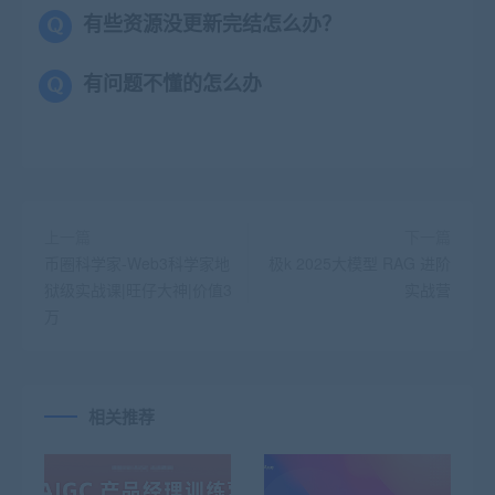
有些资源没更新完结怎么办？
有问题不懂的怎么办
上一篇
下一篇
币圈科学家-Web3科学家地
极k 2025大模型 RAG 进阶
狱级实战课|旺仔大神|价值3
实战营
万
相关推荐