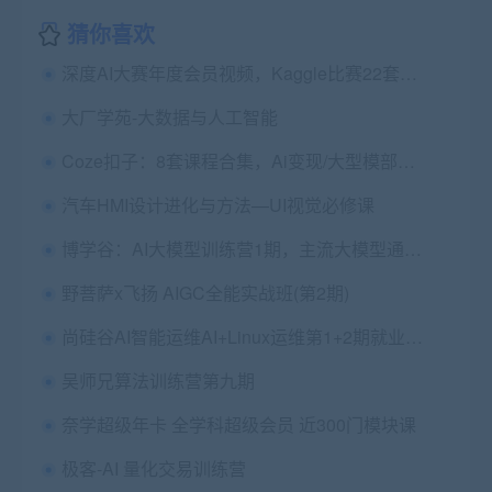
猜你喜欢
深度AI大赛年度会员视频，Kaggle比赛22套辅导|完结高清
大厂学苑-大数据与人工智能
Coze扣子：8套课程合集，Ai变现/大型模部署/Agent智能体(130G) 精品合集
汽车HMI设计进化与方法—UI视觉必修课
博学谷：AI大模型训练营1期，主流大模型通用解决方案，价值6999
野菩萨x飞扬 AIGC全能实战班(第2期)
尚硅谷AI智能运维AI+Linux运维第1+2期就业班｜2026年最新版｜AI运维工程师SRE特训营
吴师兄算法训练营第九期
奈学超级年卡 全学科超级会员 近300门模块课
极客-AI 量化交易训练营