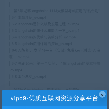
│
├─第6章 初识langchain：LLM大模型与AI应用的“粘合剂”
│ 6-1 本章介绍_ev.mp4
│ 6-2 langchain是什么以及发展过程_ev.mp4
│ 6-3 langchain能做什么和能力一览_ev.mp4
│ 6-4 langchain的优势与劣势分析_ev.mp4
│ 6-5 langchain使用环境的搭建_ev.mp4
│ 6-6 AI智能开发学习平台（实战+免费key+测试+AI资
讯）_ev.mp4
│ 6-7 先跑起来：第一个实例，了解langchain的基本模块
_ev.mp4
│ 6-8 本章总结_ev.mp4
│
├─第7章 ChatModels：磨平不同LLM的差异
×
vipc9-优质互联网资源分享平台
│ 7-1 本章介绍_ev.mp4
│ 7-2 LangChain核心组件：LLMs与ChatModels_ev.mp4