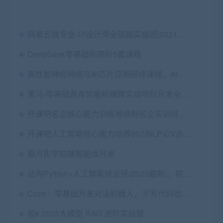
网易云微专业-UI设计师全链路实战班|2021年|完结无秘
DeepSeek零基础到高阶5套课程
高性能神经网络与AI芯片应用研修课程，Ai软硬件相结合，价值19800
黑马-零基础具身智能机械臂实战项目开发全套视频课
开课吧名企核心能力训练导师制名企实训班完结
开课吧人工智能核心能力培养007|NLP|CV|BI实战
跟月影学前端智能体开发
达内Python+人工智能就业班(2023最新)，视频+资料(164G) ，价值数千元
Coze：零基础开发对话机器人，不写代码也能做一个 AI 机器人 免费下载
极k 2025大模型 RAG 进阶实战营