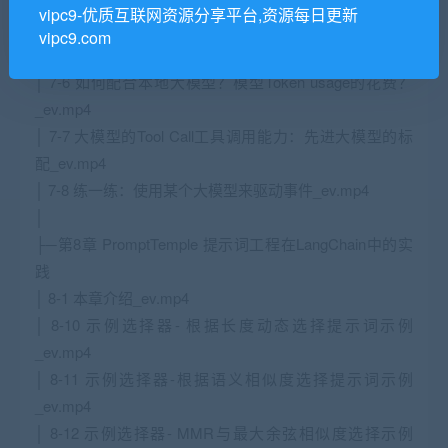
│ 7-3 LangChain使用标准事件驱动大模型_ev.mp4
vipc9-优质互联网资源分享平台,资源每日更新
│ 7-4 tokens与上下文交互窗口_ev.mp4
vipc9.com
│ 7-5 模型异常处理与缓存机制_ev.mp4
│ 7-6 如何配合本地大模型？模型Token usage的花费？
_ev.mp4
│ 7-7 大模型的Tool Call工具调用能力：先进大模型的标
配_ev.mp4
│ 7-8 练一练：使用某个大模型来驱动事件_ev.mp4
│
├─第8章 PromptTemple 提示词工程在LangChain中的实
践
│ 8-1 本章介绍_ev.mp4
│ 8-10 示例选择器- 根据长度动态选择提示词示例
_ev.mp4
│ 8-11 示例选择器-根据语义相似度选择提示词示例
_ev.mp4
│ 8-12 示例选择器- MMR与最大余弦相似度选择示例