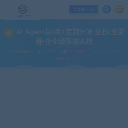
优质资源共享持续更新，优质的服务和体验
如何充值SVIP/如何免费获取会员
登录 / 注册
当前位置：
vipc9资源站
IT编程
人工智能
AI大模型
AI Agent从0到
>
>
>
>
AI Agent从0到1定制开发 全栈/全流
程/企业级落地实战
2025-06-04
小白学it
AI大模型
关注1.93K次
已收录