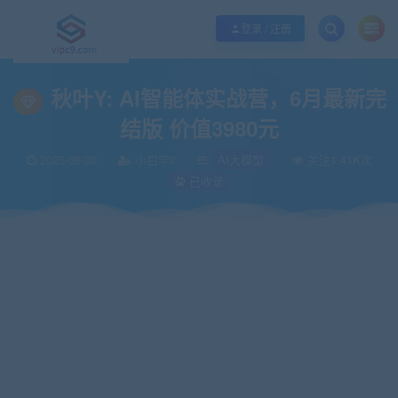
优质资源共享持续更新，优质的服务和体验
如何充值SVIP/如何免费获取会员
登录 / 注册
当前位置：
vipc9资源站
IT编程
人工智能
AI大模型
秋叶Y: AI智能体实
>
>
>
>
秋叶Y: AI智能体实战营，6月最新完
结版 价值3980元
2025-08-30
小白学it
AI大模型
关注1.41K次
已收录