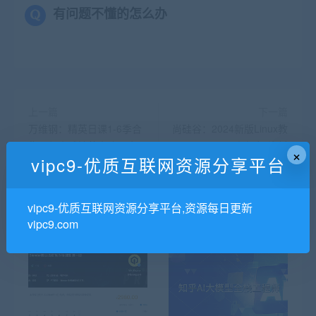
有问题不懂的怎么办
上一篇
下一篇
万维钢：精英日课1-6季合
尚硅谷：2024新版Linux教
集，与全球精英大脑同步 价
程视频,资料
×
vipc9-优质互联网资源分享平台
值1495元(6 期完结)
vipc9-优质互联网资源分享平台,资源每日更新
vipc9.com
相关推荐