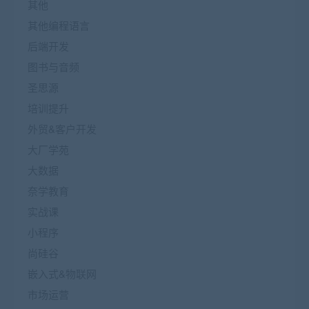
其他
其他编程语言
后端开发
图书与音频
圣思源
培训提升
外贸&客户开发
大厂学苑
大数据
奈学教育
实战课
小程序
尚硅谷
嵌入式&物联网
市场运营