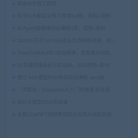
极客AI全栈工程师
知乎AI大模型全栈工程师5-8期，资料+视频
AI Agent智能体培训课程3套，视频+资料
2025小王子ComfyUI商业应用AI系统课，视频和素材资料(1.01T)
DeepSeek从0到1实战精通，效率飙升N倍|完结
22节潮流插画设计实战班，培训视频+素材完整版(35.6G) 价值2780元
楼兰 AI大模型RAG系统实战课程 Java版
『完整版』Deepseek从入门到精通 附各版本安装包+一键整合包+最全指令汇总+学习文档汇总+变现教程+进阶学习 [538.1 GB]」
硅谷大模型2025系统课
全套ChatGPT视频教程副业变现AI绘画表现教程