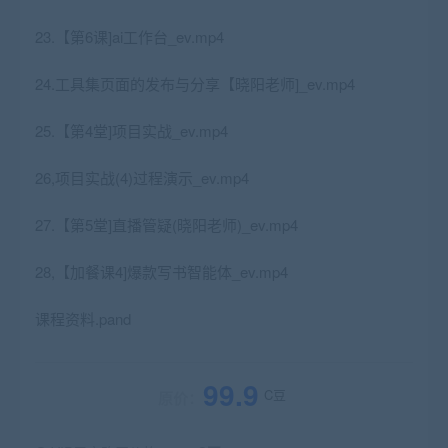
23.【第6课]ai工作台_ev.mp4
24.工具集页面的发布与分享【晓阳老师]_ev.mp4
25.【第4堂]项目实战_ev.mp4
26,项目实战(4)过程演示_ev.mp4
27.【第5堂]直播管疑(晓阳老师)_ev.mp4
28,【加餐课4]爆款写书智能体_ev.mp4
课程资料.pand
99.9
C豆
原价：