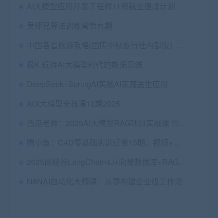
AI大模型应用开发工程师11期就业速成计划
吴师兄算法训练营第九期
中国各省旅游攻略(国庆中秋旅行社内部版）。免费下载
极K 玩转AI大模型时代的数据思维
DeepSeek+SpringAI实战AI家庭医生应用
AGI大模型全栈课12期2025
西瓜老师：2025AI大模型RAG项目实战课 价值399
腾小鱼：C4D零基础实训班第13期，视频+资料素材 价值2280
2025尚硅谷LangChain4J+向量数据库+RAG(阳哥弟子班第一期Java+大模型) 视频+资料 2025
N8NAI自动化大师课：从零构建企业级工作流