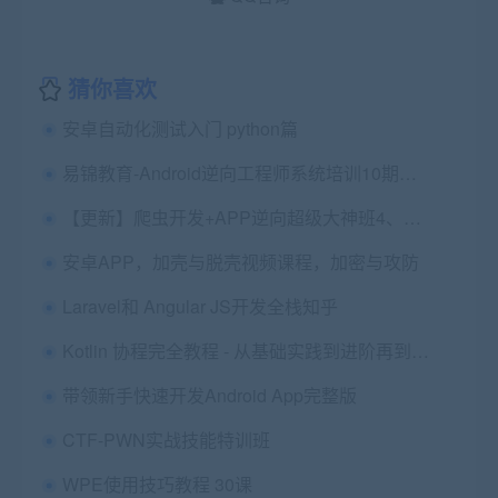
猜你喜欢
安卓自动化测试入门 python篇
易锦教育-Android逆向工程师系统培训10期完结
【更新】爬虫开发+APP逆向超级大神班4、5期 完结|价值4999元|2022年
安卓APP，加壳与脱壳视频课程，加密与攻防
Laravel和 Angular JS开发全栈知乎
Kotlin 协程完全教程 - 从基础实践到进阶再到专家
带领新手快速开发Android App完整版
CTF-PWN实战技能特训班
WPE使用技巧教程 30课