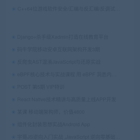
C++64位游戏软件安全/汇编与反汇编/反调试，游戏外挂原理视频课程(82G) 价值1868
Django+杀手级Xadmin打造在线教育平台
码牛学院移动安卓互联网架构开发3期
反爬虫AST混淆JavaScript与还原实战
eBPF核心技术与实战课程 用 eBPF 洞悉内核运行状态 免费下载 (价值129元)
POST 第5期 VIP特训
React Native技术精讲与高质量上线APP开发
某课 移动端架构师，价值4800
组件化封装思想实战Android App
宇哥JS逆向入门实战 ,JavaScript 逆向零基础学员必学