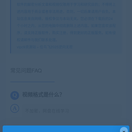
软件的解密分析文章和视频仅限用于学习和研究目的；不得将上
述内容用于商业或者非法用途，否则，一切后果请用户自负。本
站信息来自网络，版权争议与本站无关。您必须在下载后的24
个小时之内，从您的电脑中彻底删除上述内容。如果您喜欢该程
序，请支持正版软件，购买注册，得到更好的正版服务。如有侵
权请邮件与我们联系处理。
vipc9资源站
»
任鸟飞2025逆向无密
常见问题FAQ
视频格式是什么？
不加密，网盘在线学习
怎么发货？
×