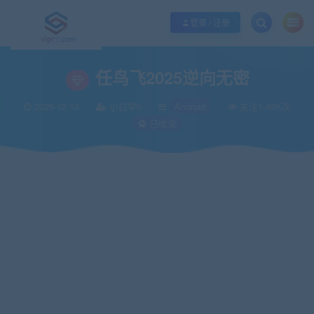
优质资源共享持续更新，优质的服务和体验
如何充值SVIP/如何免费获取会员
登录 / 注册
当前位置：
vipc9资源站
IT编程
Android
任鸟飞2025逆向无密
>
>
>
任鸟飞2025逆向无密
2025-12-13
小白学it
Android
关注1.46K次
已收录