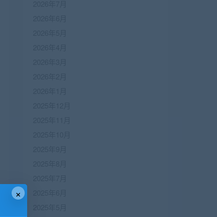
2026年7月
2026年6月
2026年5月
2026年4月
2026年3月
2026年2月
2026年1月
2025年12月
2025年11月
2025年10月
2025年9月
2025年8月
2025年7月
×
2025年6月
2025年5月