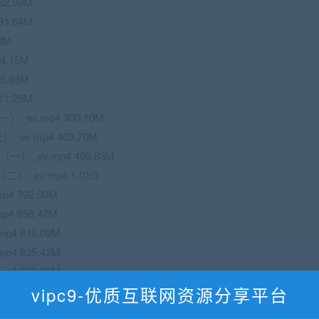
32.99M
91.64M
3M
4.15M
5.93M
11.29M
ev.mp4 300.10M
v.mp4 409.70M
）_ev.mp4 498.83M
_ev.mp4 1.01G
4 792.00M
4 858.47M
4 818.09M
4 835.42M
4 855.06M
vipc9-优质互联网资源分享平台
4 698.89M
4 743.08M