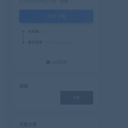
终身SVIP购买价格 :
免费
支付下载
有效期
永久
最近更新
2022年05月08日
QQ咨询
搜索
搜索
近期文章