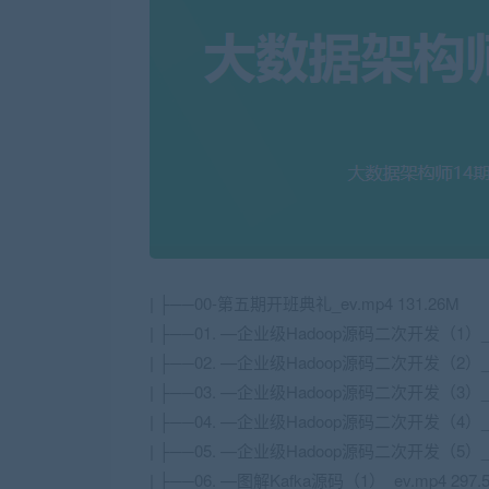
| ├──00-第五期开班典礼_ev.mp4 131.26M
| ├──01. —企业级Hadoop源码二次开发（1）_ev
| ├──02. —企业级Hadoop源码二次开发（2）_ev
| ├──03. —企业级Hadoop源码二次开发（3）_ev
| ├──04. —企业级Hadoop源码二次开发（4）_ev
| ├──05. —企业级Hadoop源码二次开发（5）_ev
| ├──06. —图解Kafka源码（1）_ev.mp4 297.