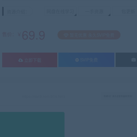
网盘在线学习
一手资源
包更新
资源介绍：
69.9
售价：￥
暂无优惠 永久SVIP免费
SVIP免费
立即下载
有疑问？请点击复制链接咨询！