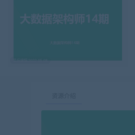
最后编辑:2022-05-08
资源介绍