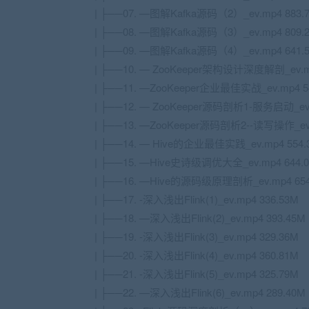
| ├──07. —图解Kafka源码（2）_ev.mp4 883.
| ├──08. —图解Kafka源码（3）_ev.mp4 809.
| ├──09. —图解Kafka源码（4）_ev.mp4 641.
| ├──10. — ZooKeeper架构设计深度解剖_ev.mp
| ├──11. —ZooKeeper企业最佳实战_ev.mp4 5
| ├──12. — ZooKeeper源码剖析1-服务启动_ev.
| ├──13. —ZooKeeper源码剖析2--读写操作_ev.
| ├──14. — Hive的企业最佳实践_ev.mp4 554.
| ├──15. —Hive史诗级调优大全_ev.mp4 644.
| ├──16. —Hive的源码级原理剖析_ev.mp4 654
| ├──17. -深入浅出Flink(1)_ev.mp4 336.53M
| ├──18. —深入浅出Flink(2)_ev.mp4 393.45M
| ├──19. -深入浅出Flink(3)_ev.mp4 329.36M
| ├──20. -深入浅出Flink(4)_ev.mp4 360.81M
| ├──21. -深入浅出Flink(5)_ev.mp4 325.79M
| ├──22. —深入浅出Flink(6)_ev.mp4 289.40M