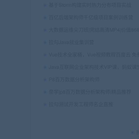
基于Storm构建实时热力分布项目实战
百亿后端架构师千亿级项目案例训练营
大数据运维尖刀班|完结高清MP4|价值868
拉勾Java就业集训营
P8百万数据分析架构师
奈学|p8百万数据分析架构师|精品推荐
拉勾测试开发工程师名企直推