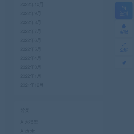
2022年10月
2022年9月
签到
2022年8月
2022年7月
客服
2022年6月
2022年5月
全屏
2022年4月
2022年3月
2022年1月
2021年12月
分类
AI大模型
Android