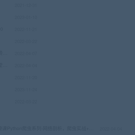
2021-12-31
2023-01-10
0
2022-11-21
2022-03-22
Vue技术全家桶，Vue视频教程百度云 免费下载 (价值178元)
2022-04-07
Java互联网企业架构技术VIP课，蚂蚁课堂第5-6期视频教程百度云(47G) 价值7999元
2022-04-04
2022-11-20
2023-11-24
2022-03-22
撩课Python爬虫系列-网络剖析，爬虫实战+攻防演练 价值188元
2022-04-04