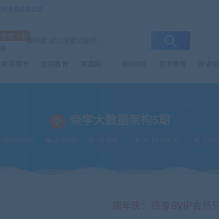
/如何免费获取会员
源免费下载
68
黑马博学
拉钩教育
某课网
极K时间
奈学教育
开课吧
奈学大数据架构5期
2022-03-22
小白学it
IT编程
关注2.86K次
已收
周年庆：终身SVIP会员