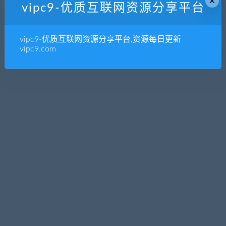
×
vipc9-优质互联网资源分享平台
全部
免费
付费
SVIP免费
SVIP优惠
发布日期
修改时间
评论数量
随机
热度
vipc9-优质互联网资源分享平台,资源每日更新
vipc9.com