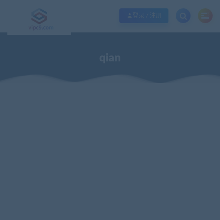
优质资源共享持续更新，优质的服务和体验
如何充值SVIP/如何免费获取会员
登录 / 注册
qian