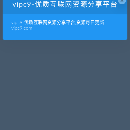
×
vipc9-优质互联网资源分享平台
全部
免费
付费
SVIP免费
SVIP优惠
发布日期
修改时间
评论数量
随机
热度
vipc9-优质互联网资源分享平台,资源每日更新
vipc9.com