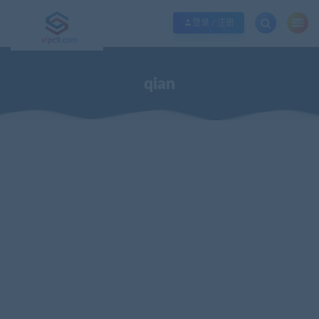
优质资源共享持续更新，优质的服务和体验
如何充值SVIP/如何免费获取会员
登录 / 注册
qian