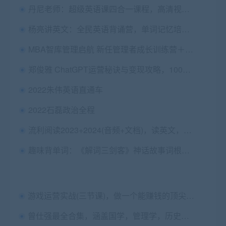
丹尼老师：超级英语课四合一课程，高清视频课，价值398
杨亮讲英文：全民英语背诵营，单词记忆培训视频百度云 价值5999元
MBA智库管理启航 新任管理者成长训练营＋中层管理者能力突破训练营 价值1496
郑俊雅 ChatGPT运营秘诀与变现攻略，100节课完整版,价值千元
2022朱伟英语直通车
2022石磊政治全程
流利阅读2023+2024(音频+文档)，读英文，看世界，更新至5月29日
趣味背单词：《解词三剑客》神话故事词根词缀 价值299元
游戏运营实战(三节课)，做一个能赚钱的顶尖游戏运营人 价值399
曾仕强最全合集，涵盖国学，管理学，历史等，500多G