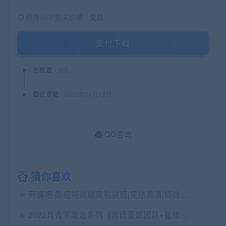
终身SVIP购买价格 :
免费
支付下载
有效期
永久
最近更新
2022年04月13日
QQ咨询
猜你喜欢
开课吧-影视特效精英包装班|完结高清|特效高手
2022肖秀荣政治系列（含杨亚娟团队+张修齐飞跃全程）（含考前点题）