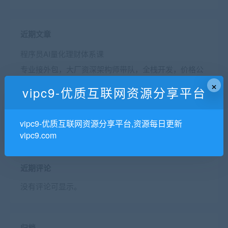
近期文章
程序员AI量化理财体系课
专业接外包，大厂资深架构师带队，全栈开发，价格公
道透明
×
vipc9-优质互联网资源分享平台
AI Agent全栈开发工程师|2025完结
得到VIP课程精品合集，数百套共2.18T 精品
vipc9-优质互联网资源分享平台,资源每日更新
JK ai业务架构训练
vipc9.com
近期评论
没有评论可显示。
归档