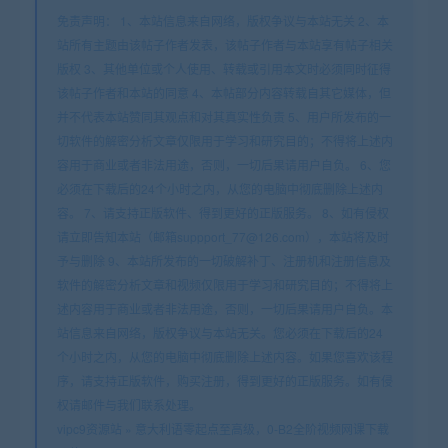
免责声明： 1、本站信息来自网络，版权争议与本站无关 2、本
站所有主题由该帖子作者发表，该帖子作者与本站享有帖子相关
版权 3、其他单位或个人使用、转载或引用本文时必须同时征得
该帖子作者和本站的同意 4、本帖部分内容转载自其它媒体，但
并不代表本站赞同其观点和对其真实性负责 5、用户所发布的一
切软件的解密分析文章仅限用于学习和研究目的；不得将上述内
容用于商业或者非法用途，否则，一切后果请用户自负。 6、您
必须在下载后的24个小时之内，从您的电脑中彻底删除上述内
容。 7、请支持正版软件、得到更好的正版服务。 8、如有侵权
请立即告知本站（邮箱suppport_77@126.com），本站将及时
予与删除 9、本站所发布的一切破解补丁、注册机和注册信息及
软件的解密分析文章和视频仅限用于学习和研究目的；不得将上
述内容用于商业或者非法用途，否则，一切后果请用户自负。本
站信息来自网络，版权争议与本站无关。您必须在下载后的24
个小时之内，从您的电脑中彻底删除上述内容。如果您喜欢该程
序，请支持正版软件，购买注册，得到更好的正版服务。如有侵
权请邮件与我们联系处理。
vipc9资源站
»
意大利语零起点至高级，0-B2全阶视频网课下载