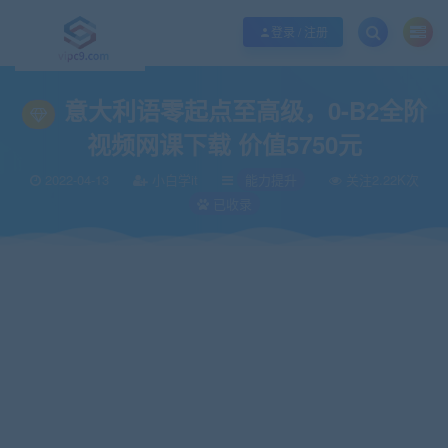
优质资源共享持续更新，优质的服务和体验
如何充值SVIP/如何免费获取会员
登录 / 注册
当前位置：
vipc9资源站
培训提升
能力提升
意大利语零起点至高级，0-B2
>
>
>
意大利语零起点至高级，0-B2全阶
视频网课下载 价值5750元
2022-04-13
小白学it
能力提升
关注2.22K次
已收录