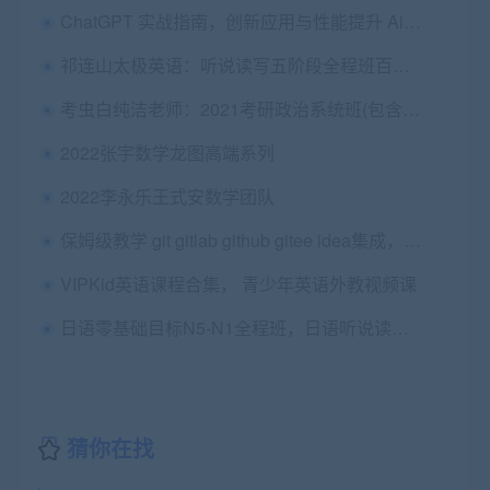
ChatGPT 实战指南，创新应用与性能提升 Ai自动化/知识库/数据分析等 价值1070
祁连山太极英语：听说读写五阶段全程班百度云(20G) 价值629元
考虫白纯洁老师：2021考研政治系统班(包含导学、基础、强化12.6G) 价值699元
2022张宇数学龙图高端系列
2022李永乐王式安数学团队
保姆级教学 git gitlab github gitee idea集成，手把手教会你
VIPKid英语课程合集， 青少年英语外教视频课
日语零基础目标N5-N1全程班，日语听说读写视频培训课程(46G) 价值4999元
猜你在找