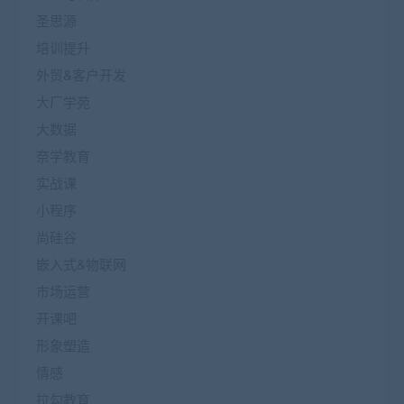
圣思源
培训提升
外贸&客户开发
大厂学苑
大数据
奈学教育
实战课
小程序
尚硅谷
嵌入式&物联网
市场运营
开课吧
形象塑造
情感
拉勾教育