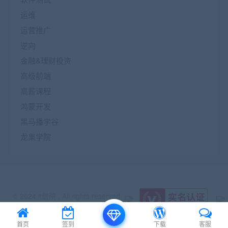
运维
运营推广
逆向
金融&理财投资
高级前端
高薪课程
鸿蒙开发
黑马播学谷
龙果学院
© 2024 it僧院 . All rights reserved
首页
签到
下载
客服