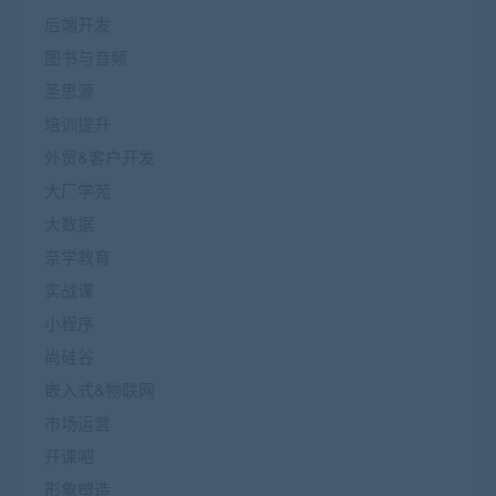
后端开发
图书与音频
圣思源
培训提升
外贸&客户开发
大厂学苑
大数据
奈学教育
实战课
小程序
尚硅谷
嵌入式&物联网
市场运营
开课吧
形象塑造