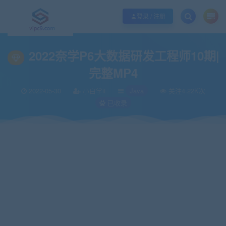
优质资源共享持续更新，优质的服务和体验
如何充值SVIP/如何免费获取会员
登录 / 注册
当前位置：
vipc9资源站
IT编程
Java
2022奈学P6大数据研发工程师10期|
>
>
>
2022奈学P6大数据研发工程师10期|
完整MP4
2022-05-30
小白学it
Java
关注4.22K次
已收录