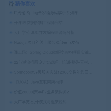
猜你喜欢
IT周瑜-Spring全家桶源码解析系列课
开课吧-数据挖掘工程师完结
大厂学苑-JUC并发编程与源码分析
Nodejs 项目的线上服务器部署与发布
课工场：Spring Cloud微服务架构项目实战，15.9G视频教程下载 价值601元
22节潮流插画设计实战班，培训视频+素材完整版(35.6G) 价值2780元
Springboot3+微服务实战12306高性能售票系统
【MCA】Java互联网架构师
价值28000|奈学P7业务架构师2
大厂学苑-设计模式与框架源码