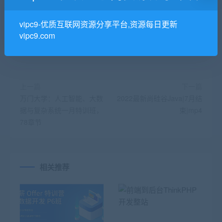
有问题不懂的怎么办
vipc9-优质互联网资源分享平台,资源每日更新
vipc9.com
上一篇
下一篇
万门大学：人工智能、大数
2022最新尚硅谷Java|7月结
据与复杂系统一月特训班，
束|mp4
78章节
相关推荐