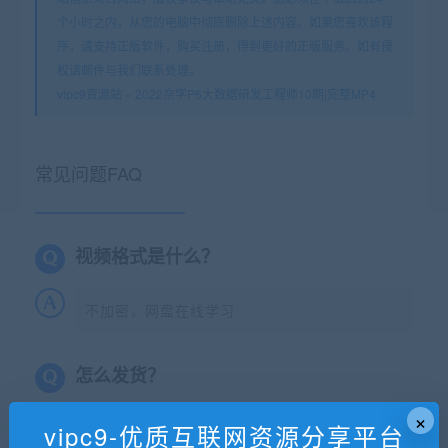
个小时之内，从您的电脑中彻底删除上述内容。如果您喜欢该程
序，请支持正版软件，购买注册，得到更好的正版服务。如有侵
权请邮件与我们联系处理。
vipc9资源站
»
2022奈学P6大数据研发工程师10期|完整MP4
常见问题FAQ
视频格式是什么？
不加密，网盘在线学习
怎么发货？
×
有些资源没更新完结怎么办？
vipc9-优质互联网资源分享平台