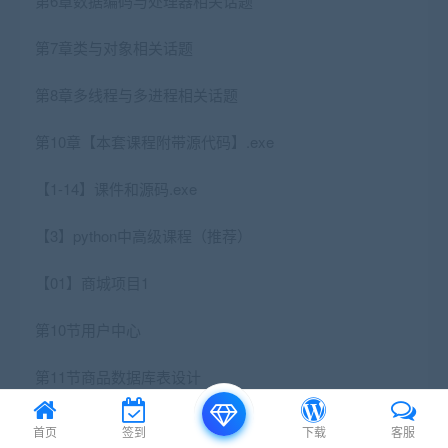
第6章数据编码与处理器相关话题
第7章类与对象相关话题
第8章多线程与多进程相关话题
第10章【本套课程附带源代码】.exe
【1-14】课件和源码.exe
【3】python中高级课程（推荐）
【01】商城项目1
第10节用户中心
第11节商品数据库表设计
第12节准备商品数据
首页
签到
下载
客服