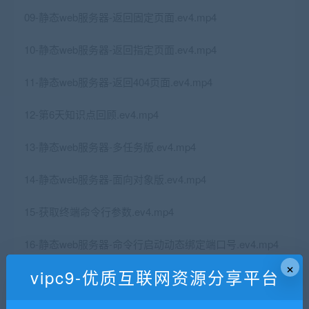
09-静态web服务器-返回固定页面.ev4.mp4
10-静态web服务器-返回指定页面.ev4.mp4
11-静态web服务器-返回404页面.ev4.mp4
12-第6天知识点回顾.ev4.mp4
13-静态web服务器-多任务版.ev4.mp4
14-静态web服务器-面向对象版.ev4.mp4
15-获取终端命令行参数.ev4.mp4
16-静态web服务器-命令行启动动态绑定端口号.ev4.mp4
×
vipc9-优质互联网资源分享平台
【06】html和css前端开发
01-html的介绍.ev4.mp4