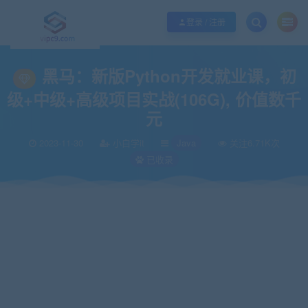
优质资源共享持续更新，优质的服务和体验
如何充值SVIP/如何免费获取会员
登录 / 注册
当前位置：
vipc9资源站
IT编程
Java
黑马：新版Python开发就业课，初级
>
>
>
黑马：新版Python开发就业课，初
级+中级+高级项目实战(106G), 价值数千
元
2023-11-30
小白学it
Java
关注6.71K次
已收录