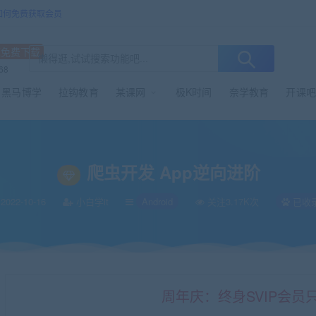
/如何免费获取会员
源免费下载
68
黑马博学
拉钩教育
某课网
极K时间
奈学教育
开课吧
爬虫开发 App逆向进阶
2022-10-16
小白学it
Android
关注3.17K次
已收
周年庆：终身SVIP会员