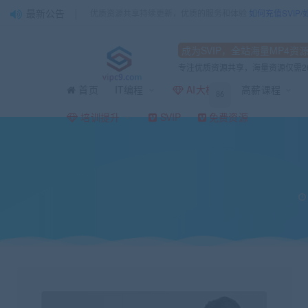
最新公告
优质资源共享持续更新，优质的服务和体验
如何充值SVIP
成为SVIP，全站海量MP4资
专注优质资源共享，海量资源仅需2
首页
IT编程
AI大模型
高薪课程
86
当前位置：
vipc9资源站
IT编程
Android
爬虫开发 App逆向进阶
>
>
>
培训提升
SVIP
免费资源