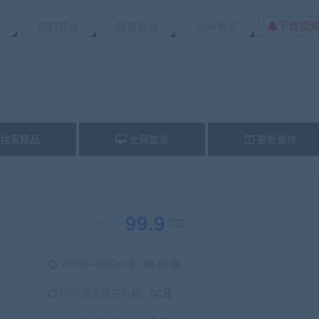
下载须
资料齐全
超清画质
mp4格式
独家精品
全网首发
更新最快
99.9
C豆
原价：
VIP用户购买价格 :
99.9C豆
SVIP会员购买价格 :
0C豆