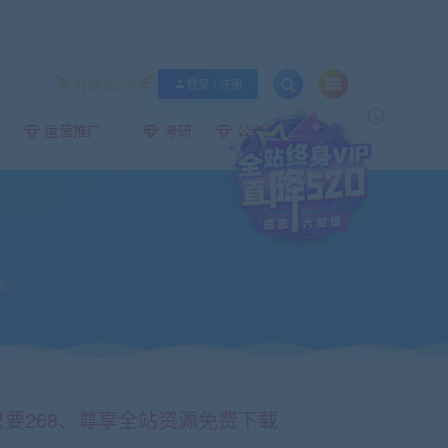
升级SVIP
登录 / 注册
×
运营推广
考研
公考事业编
录
只要268、尊享全站资源免费下载