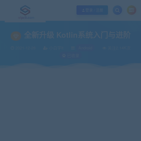
优质资源共享持续更新，优质的服务和体验
如何充值SVIP/如何免费获取会员
登录 / 注册
当前位置：
vipc9资源站
IT编程
Android
全新升级 Kotlin系统入门与进阶
>
>
>
全新升级 Kotlin系统入门与进阶
2021-12-26
小白学it
Android
关注2.14K次
已收录