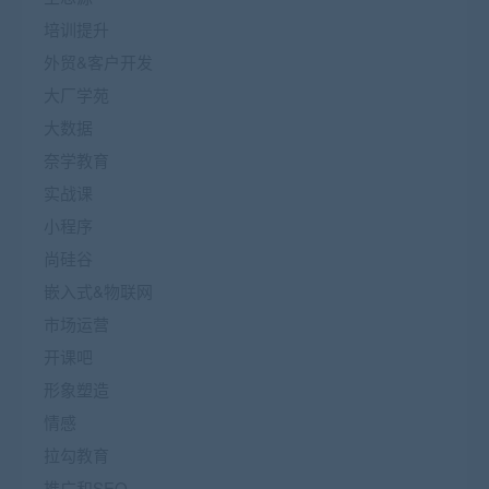
培训提升
外贸&客户开发
大厂学苑
大数据
奈学教育
实战课
小程序
尚硅谷
嵌入式&物联网
市场运营
开课吧
形象塑造
情感
拉勾教育
推广和SEO