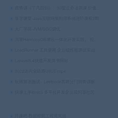
费勇讲《了凡四训》：33堂立命法则课 价值256
享学课堂-Java互联网架构师系统进阶课程2期
大厂学苑-JVM与GC调优
鸿蒙HarmonyOS端云一体化开发实践， 视频+代码，免费下载
LoadRunner 工具使用 企业级性能测试实战
Laravel5.4快速开发简书网站
2022达内全链路UI/UE|mp4
玩转算法面试-- Leetcode真题分门别类讲解
快速上手Ionic3 多平台开发企业级问答社区
开课吧-数据挖掘工程师完结