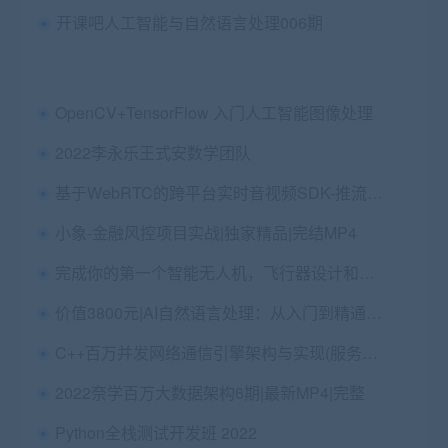
开课吧人工智能与自然语言处理006期
OpenCV+TensorFlow 入门人工智能图像处理
2022李永乐王式安数学团队
基于WebRTC的跨平台实时音视频SDK-推流，音视频开发
小象-金融风控项目实战|独家精品|完结MP4
完成你的第一个智能无人机，飞行器设计和实现视频
价值3800元|AI自然语言处理：从入门到精通，解锁NLP工程师必备技能
C++百万并发网络通信引擎架构与实现(服务端+客户端+跨平台)第1季
2022奈学百万大数据架构6期|最新MP4|完整
Python全栈测试开发班 2022