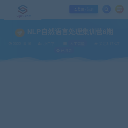
优质资源共享持续更新，优质的服务和体验
如何充值SVIP/如何免费获取会员
登录 / 注册
当前位置：
vipc9资源站
IT编程
人工智能
NLP自然语言处理集训营6期
>
>
>
NLP自然语言处理集训营6期
2022-10-19
小白学it
人工智能
关注3.17K次
已收录