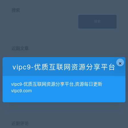
搜索
搜索
近期文章
程序员AI量化理财体系课
×
vipc9-优质互联网资源分享平台
专业接外包，大厂资深架构师带队，全栈开发，价格公
道透明
AI Agent全栈开发工程师|2025完结
vipc9-优质互联网资源分享平台,资源每日更新
vipc9.com
得到VIP课程精品合集，数百套共2.18T 精品
JK ai业务架构训练
近期评论