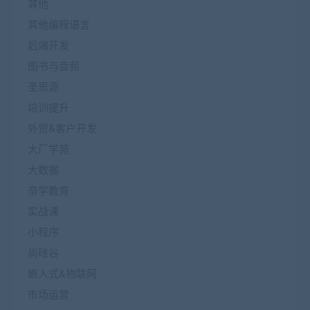
其他
其他编程语言
后端开发
图书与音频
圣思源
培训提升
外贸&客户开发
大厂学苑
大数据
奈学教育
实战课
小程序
尚硅谷
嵌入式&物联网
市场运营