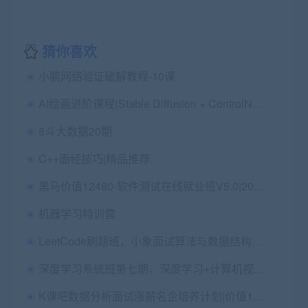
猜你喜欢
小鹏网络验证破解教程-10课
AI绘画进阶课程(Stable Diffusion + ControlNet)，AI美女与机甲速成班
8斗大数据20期
C++面经技巧|精品推荐
黑马价值12480-软件测试在线就业班V5.0|2022年||精品推荐|完结无秘
机器学习特训营
LeetCode刷题班，小象面试算法与数据结构提升教程 ,价值999元
深度学习系统班第七期，深度学习+计算机视觉+自然语言处理
K课吧数据分析面试涨薪名企培养计划|价值12000元