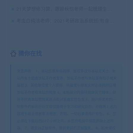
21天梦想修习营，跟赖秋恺老师一起梳理生活 | 价值1280元
考虫白纯洁老师：2021考研政治系统班(包含导学、基础、强化12.6G) 价值699元
猜你在找
免责声明： 1、本站信息来自网络，版权争议与本站无关 2、本
站所有主题由该帖子作者发表，该帖子作者与本站享有帖子相关
版权 3、其他单位或个人使用、转载或引用本文时必须同时征得
该帖子作者和本站的同意 4、本帖部分内容转载自其它媒体，但
并不代表本站赞同其观点和对其真实性负责 5、用户所发布的一
切软件的解密分析文章仅限用于学习和研究目的；不得将上述内
容用于商业或者非法用途，否则，一切后果请用户自负。 6、您
必须在下载后的24个小时之内，从您的电脑中彻底删除上述内
容。 7、请支持正版软件、得到更好的正版服务。 8、如有侵权