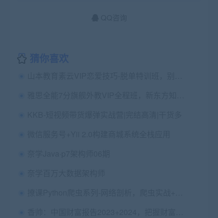
QQ咨询
猜你喜欢
山本教育素云VIP恋爱技巧-脱单特训班，别光顾着学习，是时候找个女朋友了 价值2298元(12期)
雅思全能7分旗舰外教VIP全程班，新东方知心雅思课程下载(28G) 价值4880元
KKB-短视频带货爆弹实战营|完结高清|干货多
微信服务号+Yii 2.0构建商城系统全栈应用
奈学Java·p7架构师06期
奈学百万大数据架构师
撩课Python爬虫系列-网络剖析，爬虫实战+攻防演练 价值188元
香帅：中国财富报告2023+2024，把握财富增长方向 价值258