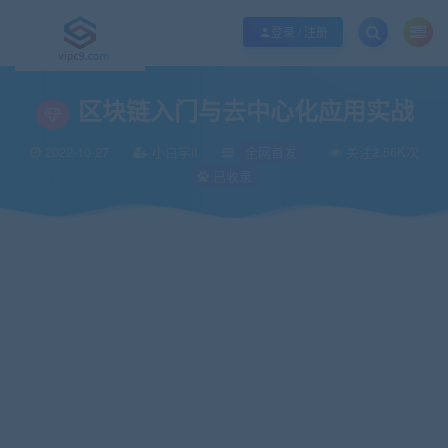
优质资源共享持续更新，优质的服务和体验
如何充值SVIP/如何免费获取会员
登录 / 注册
当前位置：
vipc9资源站
全网首发
区块链入门与去中心化应用实战
>
>
区块链入门与去中心化应用实战
2022-10-27
小白学it
全网首发
关注2.56K次
已收录