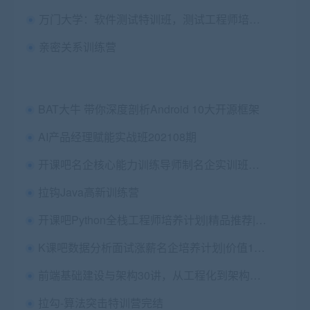
万门大学：软件测试特训班，测试工程师培训课程百度云(39.5G) 价值1998元
亲密关系训练营
BAT大牛 带你深度剖析Android 10大开源框架
AI产品经理赋能实战班202108期
开课吧名企核心能力训练导师制名企实训班完结
拉钩Java高新训练营
开课吧Python全栈工程师培养计划|精品推荐|完结高清
K课吧数据分析面试涨薪名企培养计划|价值12000元
前端基础建设与架构30讲，从工程化到架构设计 免费下载 (价值98元)
拉勾-算法突击特训营完结