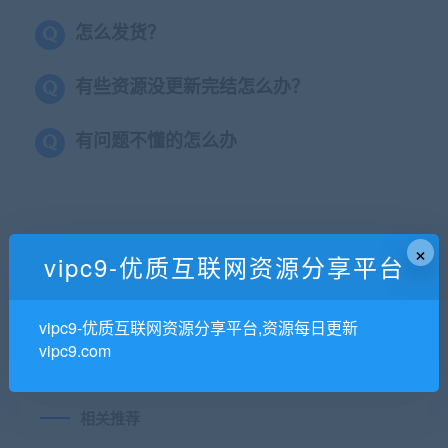
怎么发货？
有些资源没更新完结怎么办？
有问题不懂的怎么办
×
vipc9-优质互联网资源分享平台
上一篇
下一篇
新浪微博资深大牛全方位剖
黑马|狂野大数据|MP4|完结|
vipc9-优质互联网资源分享平台,资源每日更新
析 iOS 高级面试
完整
vipc9.com
相关推荐