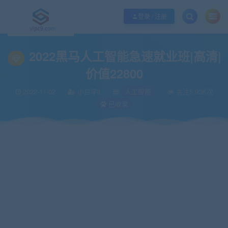
优质资源共享持续更新，优质的服务和体验
如何充值SVIP/如何免费获取会员
登录 / 注册
当前位置：
vipc9资源站
IT编程
人工智能
2022黑马人工智能急速就业班|高
>
>
>
2022黑马人工智能急速就业班|高清|
价值22800
2022-11-02
小白学it
人工智能
关注5.93K次
已收录