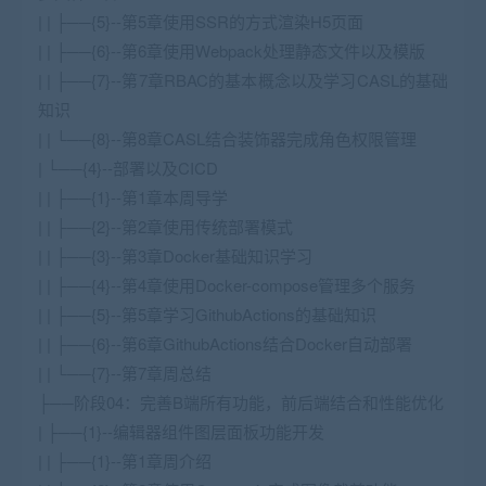
| | ├──{5}--第5章使用SSR的方式渲染H5页面
| | ├──{6}--第6章使用Webpack处理静态文件以及模版
| | ├──{7}--第7章RBAC的基本概念以及学习CASL的基础
知识
| | └──{8}--第8章CASL结合装饰器完成角色权限管理
| └──{4}--部署以及CICD
| | ├──{1}--第1章本周导学
| | ├──{2}--第2章使用传统部署模式
| | ├──{3}--第3章Docker基础知识学习
| | ├──{4}--第4章使用Docker-compose管理多个服务
| | ├──{5}--第5章学习GithubActions的基础知识
| | ├──{6}--第6章GithubActions结合Docker自动部署
| | └──{7}--第7章周总结
├──阶段04：完善B端所有功能，前后端结合和性能优化
| ├──{1}--编辑器组件图层面板功能开发
| | ├──{1}--第1章周介绍