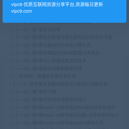
vipc9-优质互联网资源分享平台,资源每日更新
开发
vipc9.com
| | └──{4}--第4章MaxCompute监控API开发
| └──{5}--前端监控平台之数据可视化开发
| | ├──{1}--第1章本周导学
| | ├──{2}--第2章监控数据可视化架构设计和优化方案
| | ├──{3}--第3章流量指标分析和计算公式
| | ├──{4}--第4章前端监控SDK和数据仓库改造
| | ├──{5}--第5章深入前端性能监控技术
| | └──{6}--第6章指标运算和数据回流
├──阶段06：前端发布脚手架开发
| ├──{1}--脚手架发布模块架构设计和核心流程开发
| | ├──{1}--第1章周介绍
| | ├──{2}--第2章项目发布流程架构设计
| | ├──{3}--第3章imooc-cli脚手架gitflow自动化架构设计
| | ├──{4}--第4章imooc-cli脚手架云构建+云发布架构设计
| | ├──{5}--第5章imooc-cli脚手架publish模块开发