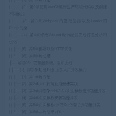
| | ├──{2}--第2章使用VueCli编译生产环境代码以及创建
不同模式
| | ├──{3}--第3章Webpack的基础回顾以及Loader和
Plugin的原
| | ├──{4}--第4章修改Vue.config.js配置完成打包分析和
优化
| | ├──{5}--第5章部署以及HTTP优化
| | └──{6}--第6章周总结
├──阶段05：完善服务端，发布上线
| ├──{1}--脚手架功能升级-上手大厂开发模式
| | ├──{1}--第1章周介绍
| | ├──{2}--第2章大厂代码复用最佳实践
| | ├──{3}--第3章脚手架add命令+页面模板选择功能开发
| | ├──{4}--第4章页面模板安装功能开发
| | ├──{5}--第5章页面模板ejs渲染+依赖合并功能开发
| | └──{6}--第6章本周总结+作业