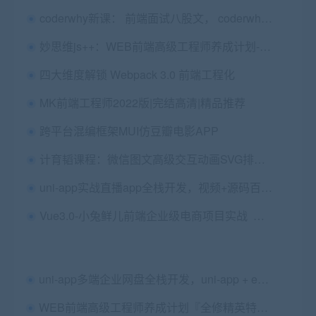
coderwhy新课： 前端面试八股文， coderwhy全新课程视频+资料
妙思维js++：WEB前端高级工程师养成计划-全修精英特训，价值9980
四大维度解锁 Webpack 3.0 前端工程化
MK前端工程师2022版|完结高清|精品推荐
跨平台混编框架MUI仿豆瓣电影APP
计育韬课程：微信图文高级交互动画SVG排版 价值365元
uni-app实战直播app全栈开发，视频+源码百度云 价值298元
Vue3.0-小兔鲜儿前端企业级电商项目实战 价值599元
uni-app多端企业网盘全栈开发，uni-app + egg.js实战视频+源码教程 价值298元
WEB前端高级工程师养成计划『全修精英特训』【JS++】