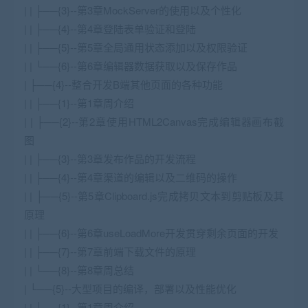
| | ├──{3}--第3章MockServer的使用以及个性化
| | ├──{4}--第4章登陆表单验证和登陆
| | ├──{5}--第5章全局通用状态添加以及权限验证
| | └──{6}--第6章编辑器数据获取以及保存作品
| ├──{4}--整合开发B端其他页面的各种功能
| | ├──{1}--第1章周介绍
| | ├──{2}--第2章使用HTML2Canvas完成编辑器画布截
图
| | ├──{3}--第3章发布作品的开发流程
| | ├──{4}--第4章渠道的编辑以及二维码的操作
| | ├──{5}--第5章Clipboard.js完成拷贝文本到剪贴板及其
原理
| | ├──{6}--第6章useLoadMore开发贯穿剩余页面的开发
| | ├──{7}--第7章前端下载文件的原理
| | └──{8}--第8章周总结
| └──{5}--大型项目的编译，部署以及性能优化
| | ├──{1}--第1章周介绍