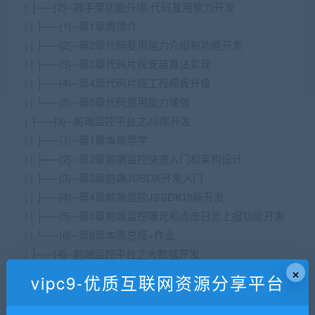
| ├──{2}--脚手架功能升级-代码复用能力开发
| | ├──{1}--第1章周简介
| | ├──{2}--第2章代码复用能力介绍和功能开发
| | ├──{3}--第3章代码片段安装算法实现
| | ├──{4}--第4章代码片段工程模板升级
| | └──{5}--第5章代码复用能力增强
| ├──{3}--前端监控平台之JS库开发
| | ├──{1}--第1章本周导学
| | ├──{2}--第2章前端监控快速入门和架构设计
| | ├──{3}--第3章前端JSSDK开发入门
| | ├──{4}--第4章前端监控JSSDK功能开发
| | ├──{5}--第5章前端监控曝光和点击日志上报功能开发
| | └──{6}--第6章本周总结+作业
| ├──{4}--前端监控平台之大数据开发
×
| | ├──{1}--第1章本周导学
vipc9-优质互联网资源分享平台
| | ├──{2}--第2章MaxCompute数据开发快速入门
| | ├──{3}--第3章MaxCompute监控日志表创建和上报API