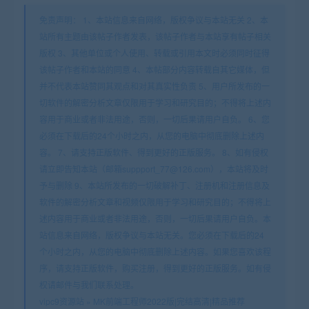
免责声明： 1、本站信息来自网络，版权争议与本站无关 2、本
站所有主题由该帖子作者发表，该帖子作者与本站享有帖子相关
版权 3、其他单位或个人使用、转载或引用本文时必须同时征得
该帖子作者和本站的同意 4、本帖部分内容转载自其它媒体，但
并不代表本站赞同其观点和对其真实性负责 5、用户所发布的一
切软件的解密分析文章仅限用于学习和研究目的；不得将上述内
容用于商业或者非法用途，否则，一切后果请用户自负。 6、您
必须在下载后的24个小时之内，从您的电脑中彻底删除上述内
容。 7、请支持正版软件、得到更好的正版服务。 8、如有侵权
请立即告知本站（邮箱suppport_77@126.com），本站将及时
予与删除 9、本站所发布的一切破解补丁、注册机和注册信息及
软件的解密分析文章和视频仅限用于学习和研究目的；不得将上
述内容用于商业或者非法用途，否则，一切后果请用户自负。本
站信息来自网络，版权争议与本站无关。您必须在下载后的24
个小时之内，从您的电脑中彻底删除上述内容。如果您喜欢该程
序，请支持正版软件，购买注册，得到更好的正版服务。如有侵
权请邮件与我们联系处理。
vipc9资源站
»
MK前端工程师2022版|完结高清|精品推荐