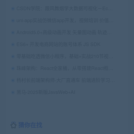
CSDN学院：跟风舞烟学大数据可视化－Echarts从入门到上手实战，(地图、饼图、图表等使用教程)价值488元
uni-app实战仿微信app开发，视频培训 价值498元】
Android5.0+高级动画开发 矢量图动画 轨迹动画 路径变换
ES6+ 开发电商网站的账号体系 JS SDK
零基础吃透微信小程序，基础+实战210节视频课程 价值299元
珠峰架构：React全家桶，从零搭建React框架实战教程 ，价值9800元
杨村长前端架构师-大厂直通车 前端进阶学习视频教程 价值12800
黑马-2025新版JavaWeb+AI
猜你在找