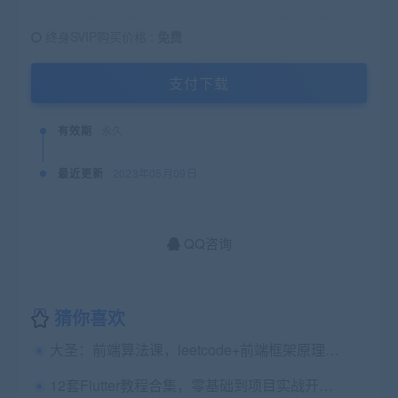
终身SVIP购买价格 :
免费
支付下载
有效期
永久
最近更新
2023年05月09日
QQ咨询
猜你喜欢
大圣：前端算法课，leetcode+前端框架原理中的算法 价值666
12套Flutter教程合集，零基础到项目实战开发，视频+资料 ,精品课程