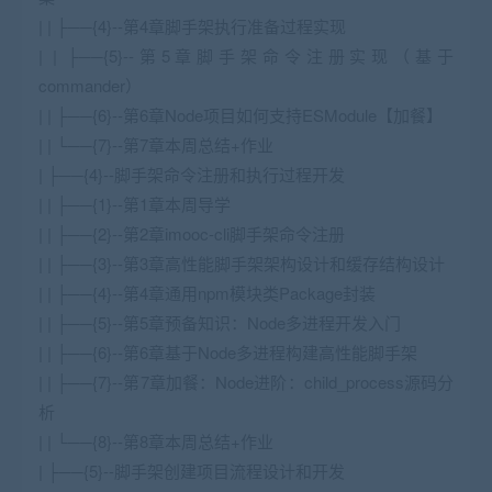
| | ├──{4}--第4章脚手架执行准备过程实现
| | ├──{5}--第5章脚手架命令注册实现（基于
commander）
| | ├──{6}--第6章Node项目如何支持ESModule【加餐】
| | └──{7}--第7章本周总结+作业
| ├──{4}--脚手架命令注册和执行过程开发
| | ├──{1}--第1章本周导学
| | ├──{2}--第2章imooc-cli脚手架命令注册
| | ├──{3}--第3章高性能脚手架架构设计和缓存结构设计
| | ├──{4}--第4章通用npm模块类Package封装
| | ├──{5}--第5章预备知识：Node多进程开发入门
| | ├──{6}--第6章基于Node多进程构建高性能脚手架
| | ├──{7}--第7章加餐：Node进阶：child_process源码分
析
| | └──{8}--第8章本周总结+作业
| ├──{5}--脚手架创建项目流程设计和开发