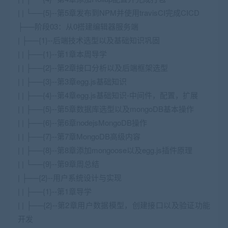
| | └──{5}--第5章发布到NPM并使用travisCI完成CICD
├──阶段03：从0搭建编辑器服务端
| ├──{1}--后端技术选型以及基础知识巩固
| | ├──{1}--第1章本周导学
| | ├──{2}--第2章接口分析以及后端框架选型
| | ├──{3}--第3章egg.js基础知识
| | ├──{4}--第4章egg.js基础知识-中间件，配置，扩展
| | ├──{5}--第5章数据库选型以及mongoDB基本操作
| | ├──{6}--第6章nodejsMongoDB操作
| | ├──{7}--第7章MongoDB高级内容
| | ├──{8}--第8章添加mongoose以及egg.js插件原理
| | └──{9}--第9章周总结
| ├──{2}--用户系统设计与实现
| | ├──{1}--第1章导学
| | ├──{2}--第2章用户数据模型，创建接口以及验证功能
开发