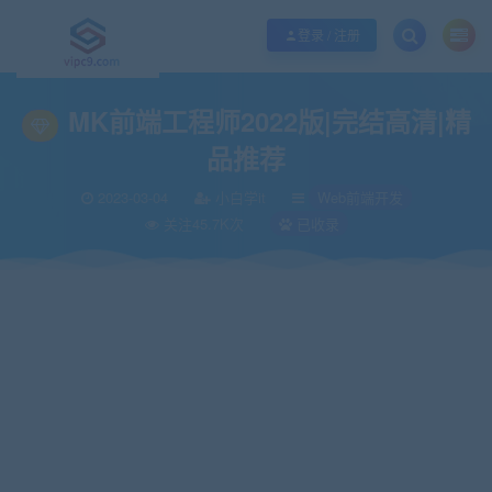
优质资源共享持续更新，优质的服务和体验
如何充值SVIP/如何免费获取会员
登录 / 注册
当前位置：
vipc9资源站
Web前端开发
MK前端工程师2022版|完结高清|精
>
>
MK前端工程师2022版|完结高清|精
品推荐
2023-03-04
小白学it
Web前端开发
关注45.7K次
已收录