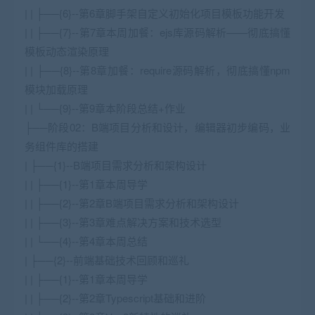
| | ├──{6}--第6章脚手架自定义初始化项目模板功能开发
| | ├──{7}--第7章本周加餐：ejs库源码解析——彻底搞懂
模板动态渲染原理
| | ├──{8}--第8章加餐：require源码解析，彻底搞懂npm
模块加载原理
| | └──{9}--第9章本阶段总结+作业
├──阶段02：B端项目分析和设计，编辑器初步编码，业
务组件库的搭建
| ├──{1}--B端项目需求分析和架构设计
| | ├──{1}--第1章本周导学
| | ├──{2}--第2章B端项目需求分析和架构设计
| | ├──{3}--第3章难点解决方案和技术选型
| | └──{4}--第4章本周总结
| ├──{2}--前端基础技术回顾和巡礼
| | ├──{1}--第1章本周导学
| | ├──{2}--第2章Typescript基础和进阶