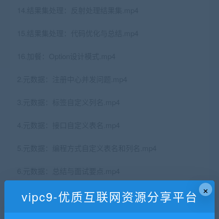
14.结果集处理：反射处理结果集.mp4
15.结果集处理：代码优化与总结.mp4
16.加餐：Option设计模式.mp4
2.元数据：注册中心并发问题.mp4
3.元数据：标签自定义列名.mp4
4.元数据：接口自定义表名.mp4
5.元数据：编程方式自定义表名和列名.mp4
6.元数据：总结与面试要点.mp4
×
vipc9-优质互联网资源分享平台
7.SQL编程：增删改查.mp4
8.SQL编程：Valuer和Scanner接口.mp4