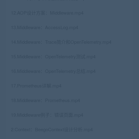
12.AOP设计方案：Middleware.mp4
13.Middleware：AccessLog.mp4
14.Middleware：Trace简介和OpenTelemetry.mp4
15.Middleware：OpenTelemetry测试.mp4
16.Middleware：OpenTelemetry总结.mp4
17.Prometheus详解.mp4
18.Middleware：Prometheus.mp4
19.Middleware例子：错误页面.mp4
2.Context：BeegoContext设计分析.mp4