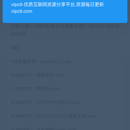
vipc9-优质互联网资源分享平台,资源每日更新
vipc9.com
9.SQL编程：事务与隔离级别.mp4
12第六周：ORM框架之结果集处理、SELECT进阶与
INSERT
资料
1.结果集处理：unsafe入门.mp4
10.INSERT：最简实现.mp4
11.INSERT：指定列.mp4
12.INSERT：UPSERTAPI定义.mp4
13.INSERT：MySQLUPSERT基本实现.mp4
14.INSERT：方言抽象Dialect.mp4