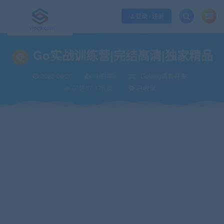
优质资源共享持续更新，优质的服务和体验
如何充值SVIP/如何免费获取会员
登录 / 注册
当前位置：
vipc9资源站
IT编程
Golang语言开发
Go实战训练营|完结高清
>
>
>
Go实战训练营|完结高清|独家精品
2023-06-20
小白学it
Golang语言开发
关注57.17K次
已收录