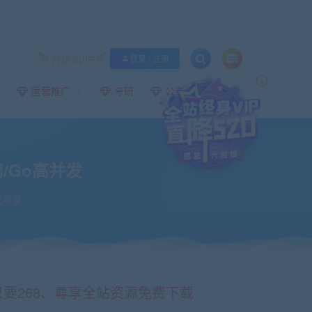
升级SVIP
登录 / 注册
×
运营推广
考研
公考事业编
/Go高并发
已收录
只要268、尊享全站资源免费下载