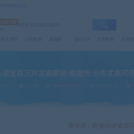
/如何免费获取会员
源免费下载
68
黑马博学
拉钩教育
某课网
极K时间
奈学教育
开课吧
班/微服务/分布式高可用/Go高并发
o语言百万并发高薪班/微服务/分布式高可用
-10-12
小白学it
Golang语言开发
关注3.74K次
周年庆：终身SVIP会员