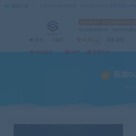
最新公告
优质资源共享持续更新，优质的服务和体验
如何充值SVIP
成为SVIP，全站海量MP4资
专注优质资源共享，海量资源仅需2
首页
IT编程
AI大模型
高薪课程
86
当前位置：
vipc9资源站
IT编程
Golang语言开发
高端Go语言百万并发高薪
>
>
>
培训提升
SVIP
免费资源
高端G
2022