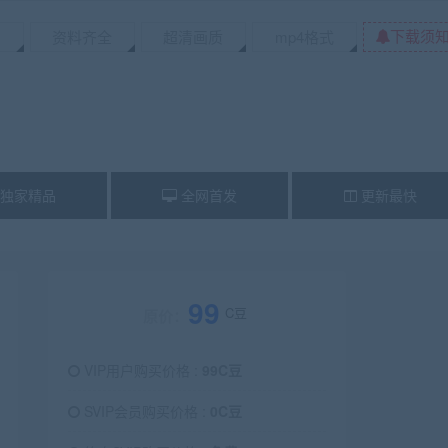
下载须
资料齐全
超清画质
mp4格式
独家精品
全网首发
更新最快
99
C豆
原价：
VIP用户购买价格 :
99C豆
SVIP会员购买价格 :
0C豆