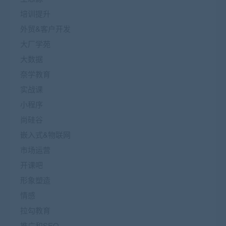
培训提升
外贸&客户开发
大厂学苑
大数据
奈学教育
实战课
小程序
尚硅谷
嵌入式&物联网
市场运营
开课吧
形象塑造
情感
拉勾教育
推广和SEO