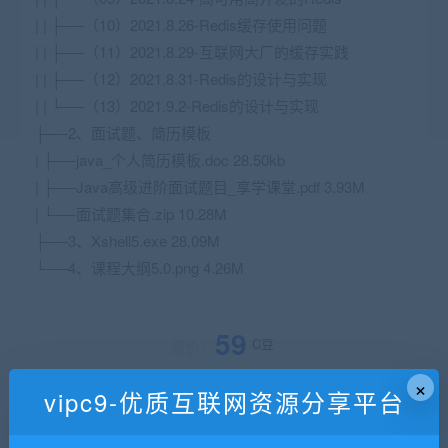
| | ├──（10）2021.8.26-Redis缓存使用问题
| | ├──（11）2021.8.29-互联网大厂的缓存实践
| | ├──（12）2021.8.31-Redis的设计与实现
| | └──（13）2021.9.2-Redis的设计与实现
├──2、面试题、简历模板
| ├──java_个人简历模板.doc 28.50kb
| ├──Java高级进阶面试题目_享学课堂.pdf 3.93M
| └──面试题集合.zip 10.28M
├──3、Xshell5.exe 28.09M
└──4、课程大纲5.0.png 4.26M
59
C豆
原价：
×
vipc9-优质互联网资源分享平台
VIP用户购买价格 :
59C豆