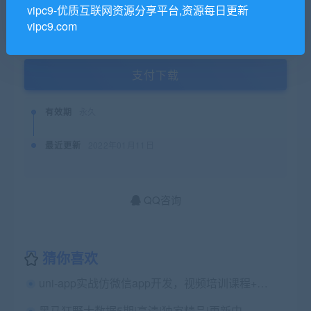
SVIP会员购买价格 :
59C豆
vipc9-优质互联网资源分享平台,资源每日更新
vipc9.com
终身SVIP购买价格 :
免费
支付下载
有效期
永久
最近更新
2022年01月11日
QQ咨询
猜你喜欢
uni-app实战仿微信app开发，视频培训课程+源码资料百度云 价值498元
黑马狂野大数据5期|高清|独家精品|更新中