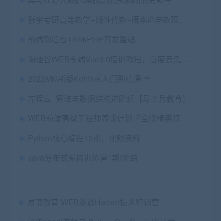
张宇考研高等数学+线性代数+概率论与数理统计 百度网盘(84G)
前端到后台ThinkPHP开发整站
尚硅谷WEB前端Vue3.0培训教程，百度云免费下载 免费下载(价值199元)
2022Mk\新版Kotlin从入门到精通 全
左程云_算法与数据结构进阶班【马士兵教育】
WEB前端高级工程师养成计划『全修精英特训』【JS++】
Python核心编程15期，视频资料
Java分布式架构训练营1期|完结
易锦教育 WEB渗透Hacker技术特训营