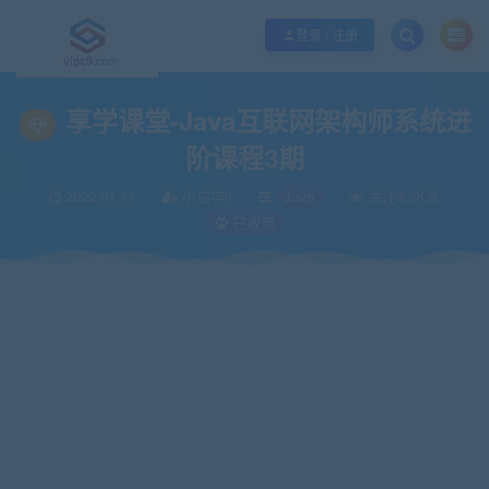
优质资源共享持续更新，优质的服务和体验
如何充值SVIP/如何免费获取会员
登录 / 注册
当前位置：
vipc9资源站
IT编程
Java
享学课堂-Java互联网架构师系统进
>
>
>
享学课堂-Java互联网架构师系统进
阶课程3期
2022-01-11
小白学it
Java
关注3.3K次
已收录