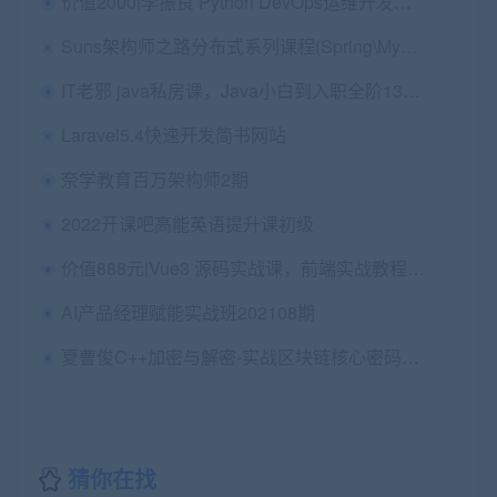
价值2000|李振良 Python DevOps运维开发实战集训营【中级班】
Suns架构师之路分布式系列课程(Spring\Mybatis\Netty\RPC)，价值数千
IT老邪 java私房课，Java小白到入职全阶1300多节视频培训 价值6699元|完整高清
Laravel5.4快速开发简书网站
奈学教育百万架构师2期
2022开课吧高能英语提升课初级
价值888元|Vue3 源码实战课，前端实战教程视频+源码资料百度云
AI产品经理赋能实战班202108期
夏曹俊C++加密与解密-实战区块链核心密码学-基于openssl|完结高清|精品推荐
猜你在找