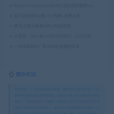
Python3+Selenium3自动化测试视频教程unittest教程
孤尽训练营002期-T31购票+抢票系统
黑马|狂野大数据|MP4|完结|完整
卢菲菲：2021版100天记忆特训，让记忆简单有趣 价值3980元
一线互联网大厂面试指导直播精品课
猜你在找
免责声明： 1、本站信息来自网络，版权争议与本站无关 2、本
站所有主题由该帖子作者发表，该帖子作者与本站享有帖子相关
版权 3、其他单位或个人使用、转载或引用本文时必须同时征得
该帖子作者和本站的同意 4、本帖部分内容转载自其它媒体，但
并不代表本站赞同其观点和对其真实性负责 5、用户所发布的一