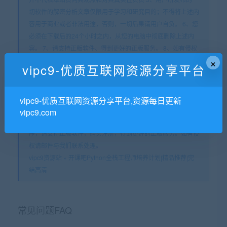
切软件的解密分析文章仅限用于学习和研究目的；不得将上述内
容用于商业或者非法用途，否则，一切后果请用户自负。 6、您
必须在下载后的24个小时之内，从您的电脑中彻底删除上述内
容。 7、请支持正版软件、得到更好的正版服务。 8、如有侵权
×
请立即告知本站（邮箱suppport_77@126.com），本站将及时
vipc9-优质互联网资源分享平台
予与删除 9、本站所发布的一切破解补丁、注册机和注册信息及
软件的解密分析文章和视频仅限用于学习和研究目的；不得将上
述内容用于商业或者非法用途，否则，一切后果请用户自负。本
vipc9-优质互联网资源分享平台,资源每日更新
站信息来自网络，版权争议与本站无关。您必须在下载后的24
vipc9.com
个小时之内，从您的电脑中彻底删除上述内容。如果您喜欢该程
序，请支持正版软件，购买注册，得到更好的正版服务。如有侵
权请邮件与我们联系处理。
vipc9资源站
»
开课吧Python全栈工程师培养计划|精品推荐|完
结高清
常见问题FAQ