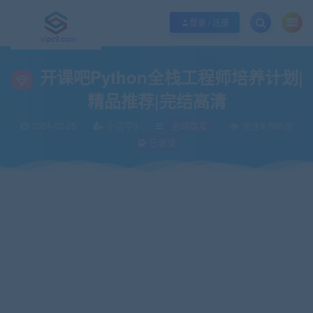
优质资源共享持续更新，优质的服务和体验
如何充值SVIP/如何免费获取会员
登录 / 注册
当前位置：
vipc9资源站
全网首发
开课吧Python全栈工程师培养计划|精品
>
>
开课吧Python全栈工程师培养计划|
精品推荐|完结高清
2024-02-25
小白学it
全网首发
关注9.78K次
已收录