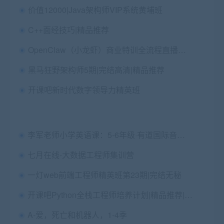
价值12000|Java架构师VIP系统黄埔班
C++面经技巧|精品推荐
OpenClaw（小龙虾）商业特训全流程直播课【1.73GB】，免费下载
黑马狂野架构师5期|完结高清|精品推荐
开课吧新时代数字领导力精英班
李军老师小学英语课：5-6年级·有道国际音标与自然拼读 价值359元
七月在线-大数据工程师集训营
一灯web前端工程师精英班第23期|完结无秘
开课吧Python全栈工程师培养计划|精品推荐|完结高清
A-爱，死亡和机器人，1-4季