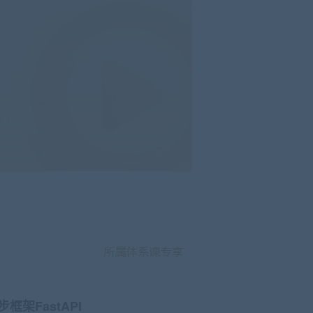
架FastAPI