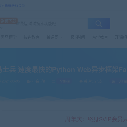
/如何免费获取会员
源免费下载
68
黑马博学
拉钩教育
某课网
极K时间
奈学教育
开课吧
步框架FastAPI
马士兵 速度最快的Python Web异步框架Fas
2024-06-05
小白学it
Python
关注3.2K次
已收
周年庆：终身SVIP会员