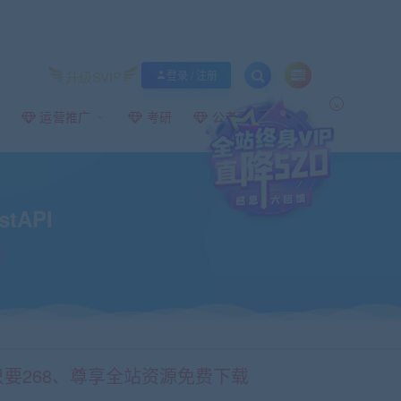
升级SVIP
登录 / 注册
×
运营推广
考研
公考事业编
tAPI
录
只要268、尊享全站资源免费下载