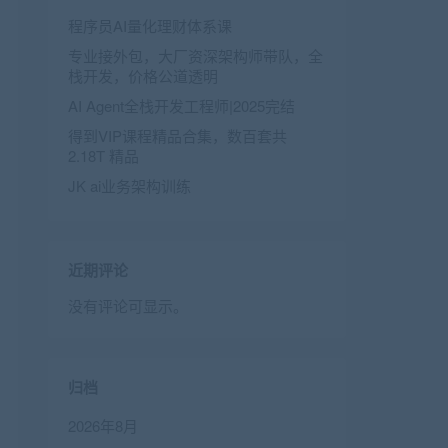
程序员AI量化理财体系课
专业接外包，大厂资深架构师带队，全
栈开发，价格公道透明
AI Agent全栈开发工程师|2025完结
得到VIP课程精品合集，数百套共
2.18T 精品
JK ai业务架构训练
近期评论
没有评论可显示。
归档
2026年8月