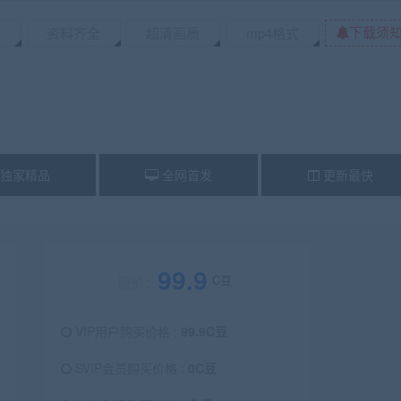
下载须
资料齐全
超清画质
mp4格式
独家精品
全网首发
更新最快
99.9
C豆
原价：
VIP用户购买价格 :
99.9C豆
SVIP会员购买价格 :
0C豆