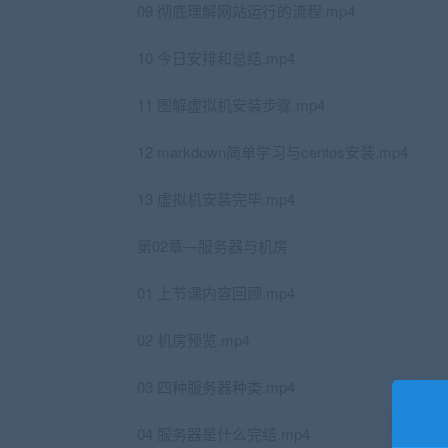
09 彻底理解网站运行的流程.mp4
10 今日安排和总结.mp4
11 图解虚拟机安装步骤.mp4
12 markdown简单学习与centos安装.mp4
13 虚拟机安装完毕.mp4
第02章—服务器与机房
01 上节课内容回顾.mp4
02 机房预览.mp4
03 四种服务器种类.mp4
04 服务器是什么完结.mp4