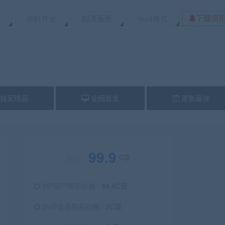
下载须
资料齐全
超清画质
mp4格式
独家精品
全网首发
更新最快
99.9
C豆
原价：
VIP用户购买价格 :
99.9C豆
SVIP会员购买价格 :
0C豆