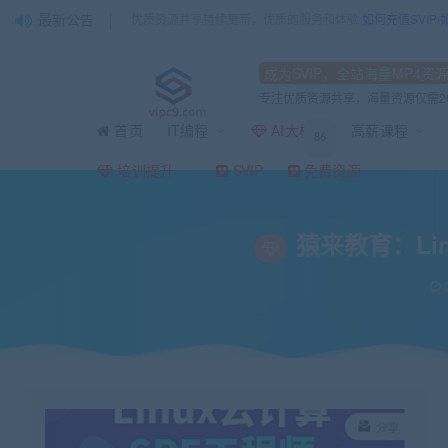
最新公告
优质资源共享持续更新，优质的服务和体验
如何充值SVIP
成为SVIP，全站海量MP4资
专注优质资源共享，海量资源仅需2
首页
IT编程
AI大模型
高薪课程
86
当前位置：
vipc9资源站
运营推广
猿来教育：Linux云计算SRE工程师，Li
>
>
培训提升
SVIP
免费资源
猿来教育：Li
2