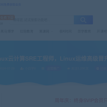
/如何免费获取会员
源免费下载
68
黑马博学
拉钩教育
某课网
极K时间
奈学教育
开课吧
nux运维高级晋升之路，价值10800
nux云计算SRE工程师，Linux运维高级晋
024-07-29
小白学it
运营推广
关注5.25K次
已收
周年庆：终身SVIP会员