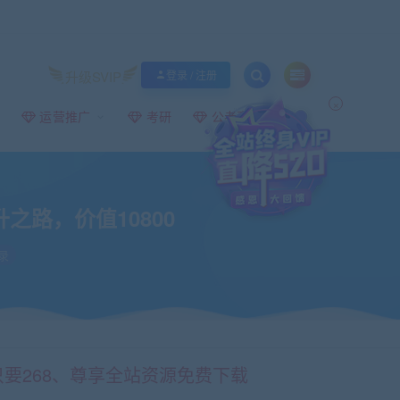
升级SVIP
登录 / 注册
×
运营推广
考研
公考事业编
升之路，价值10800
录
只要268、尊享全站资源免费下载