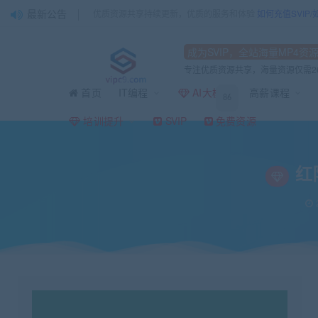
最新公告
优质资源共享持续更新，优质的服务和体验
如何充值SVIP
成为SVIP，全站海量MP4资
专注优质资源共享，海量资源仅需2
首页
IT编程
AI大模型
高薪课程
86
当前位置：
vipc9资源站
IT编程
网络安全
红队蓝军免杀四期，视频+课件
>
>
>
培训提升
SVIP
免费资源
红
2