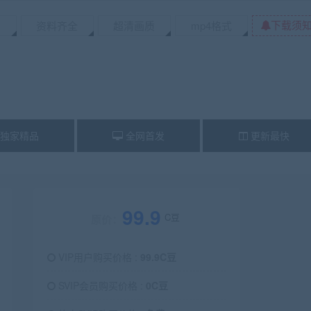
下载须
资料齐全
超清画质
mp4格式
独家精品
全网首发
更新最快
99.9
C豆
原价：
VIP用户购买价格 :
99.9C豆
SVIP会员购买价格 :
0C豆