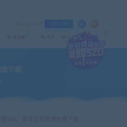
升级SVIP
登录 / 注册
×
运营推广
考研
公考事业编
网盘下载
录
只要268、尊享全站资源免费下载