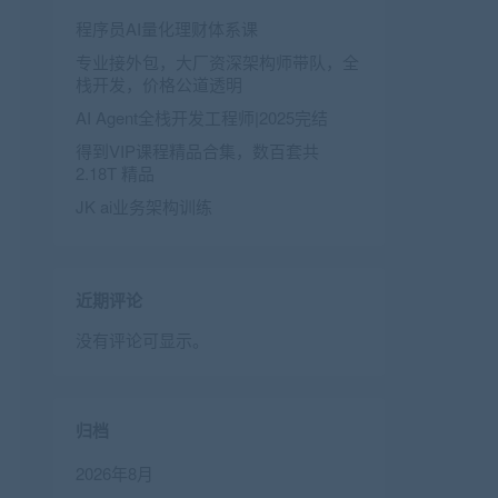
程序员AI量化理财体系课
专业接外包，大厂资深架构师带队，全
栈开发，价格公道透明
AI Agent全栈开发工程师|2025完结
得到VIP课程精品合集，数百套共
2.18T 精品
JK ai业务架构训练
近期评论
没有评论可显示。
归档
2026年8月