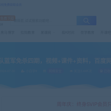
/如何免费获取会员
源免费下载
68
黑马博学
拉钩教育
某课网
极K时间
奈学教育
开课吧
+资料，百度网盘下载
队蓝军免杀四期，视频+课件+资料，百度
024-07-30
小白学it
网络安全
关注3.44K次
已收
周年庆：终身SVIP会员