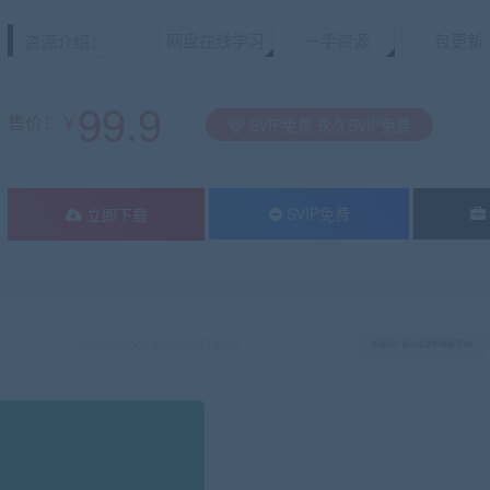
网盘在线学习
一手资源
包更新
资源介绍：
99.9
售价：￥
SVIP免费 永久SVIP免费
SVIP免费
立即下载
有疑问？请点击复制链接咨询！