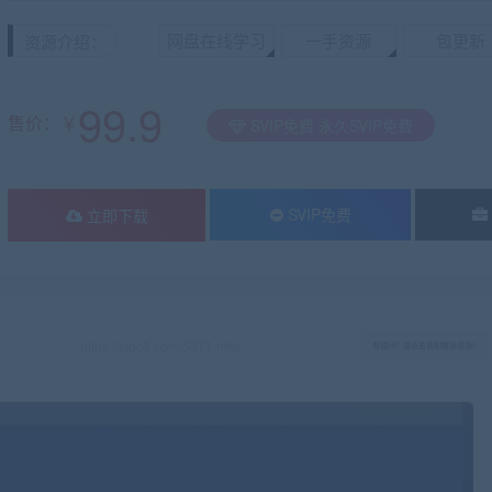
网盘在线学习
一手资源
包更新
资源介绍：
99.9
售价：￥
SVIP免费 永久SVIP免费
SVIP免费
立即下载
有疑问？请点击复制链接咨询！