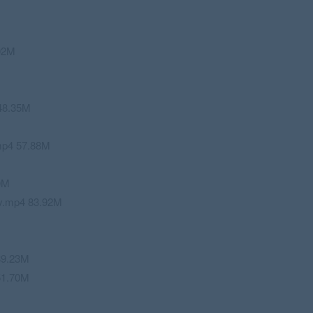
02M
8.35M
4 57.88M
0M
p4 83.92M
9.23M
1.70M