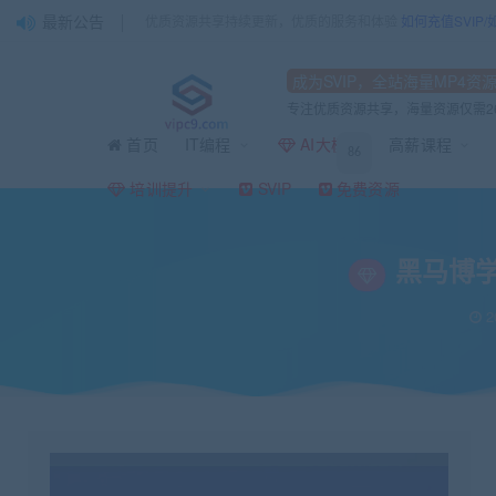
最新公告
优质资源共享持续更新，优质的服务和体验
如何充值SVIP
成为SVIP，全站海量MP4资
专注优质资源共享，海量资源仅需2
首页
IT编程
AI大模型
高薪课程
86
当前位置：
vipc9资源站
黑马播学谷
黑马博学谷 Harmony NEXT（星
>
>
培训提升
SVIP
免费资源
黑马博学
2