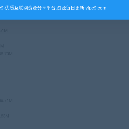
8M
pc9-优质互联网资源分享平台,资源每日更新 vipc9.com
.51M
4M
6.70M
9.71M
.83M