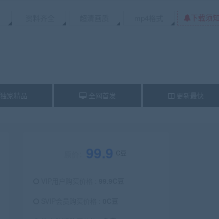
下载须
资料齐全
超清画质
mp4格式
独家精品
全网首发
更新最快
99.9
C豆
原价：
VIP用户购买价格 :
99.9C豆
SVIP会员购买价格 :
0C豆