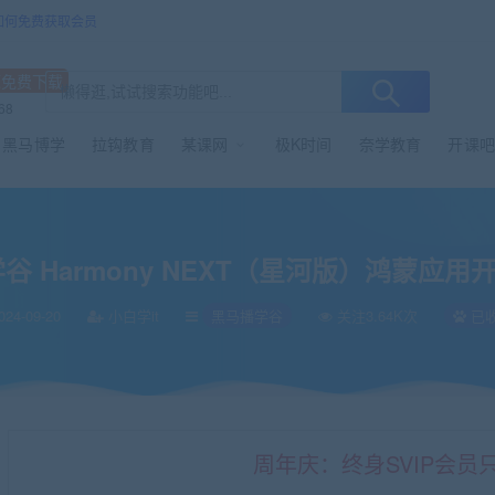
/如何免费获取会员
源免费下载
68
黑马博学
拉钩教育
某课网
极K时间
奈学教育
开课吧
河版）鸿蒙应用开发训练营2期
谷 Harmony NEXT（星河版）鸿蒙应用
024-09-20
小白学it
黑马播学谷
关注3.64K次
已
周年庆：终身SVIP会员