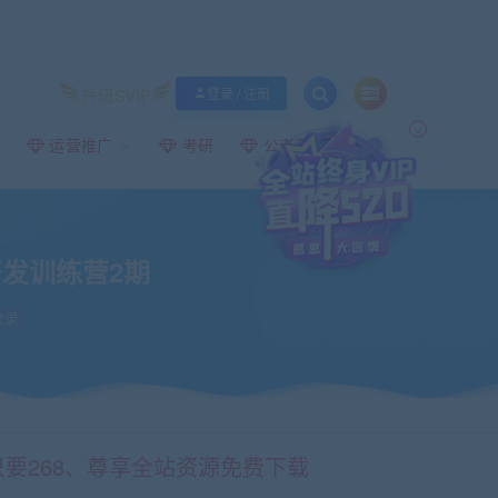
升级SVIP
登录 / 注册
×
运营推广
考研
公考事业编
开发训练营2期
收录
只要268、尊享全站资源免费下载