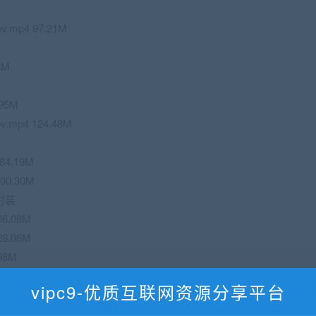
.mp4 97.21M
8M
.95M
mp4 124.48M
84.19M
00.30M
封装
6.08M
8.06M
98M
p4 94.58M
vipc9-优质互联网资源分享平台
.72M