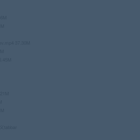
86M
1M
mp4 37.30M
6M
.45M
.21M
M
1M
abbar