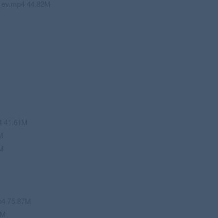
.mp4 44.82M
 41.61M
M
M
 75.87M
5M