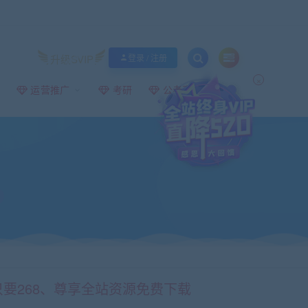
升级SVIP
登录 / 注册
×
运营推广
考研
公考事业编
只要268、尊享全站资源免费下载