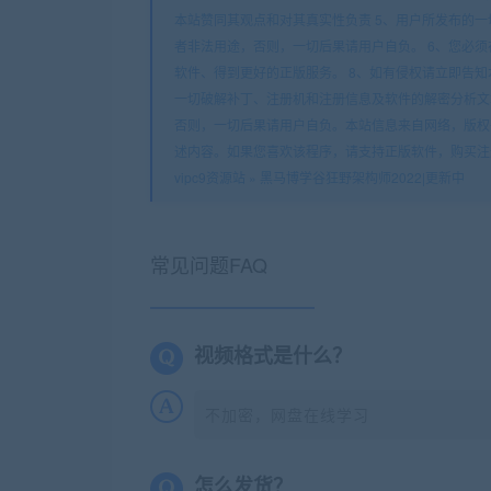
本站赞同其观点和对其真实性负责 5、用户所发布的
者非法用途，否则，一切后果请用户自负。 6、您必须
软件、得到更好的正版服务。 8、如有侵权请立即告知本站（
一切破解补丁、注册机和注册信息及软件的解密分析文
否则，一切后果请用户自负。本站信息来自网络，版权
述内容。如果您喜欢该程序，请支持正版软件，购买注
vipc9资源站
»
黑马博学谷狂野架构师2022|更新中
常见问题FAQ
视频格式是什么？
不加密，网盘在线学习
怎么发货？