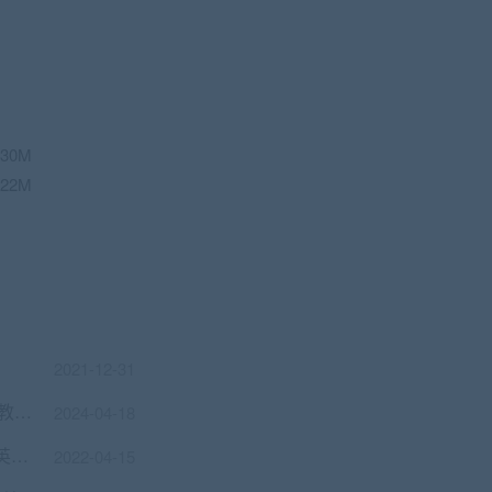
30M
22M
2021-12-31
大型分布式微服务母婴电商项目开发实战教程 视频+资料 价值299
2024-04-18
2022唐迟团队考研英语领学班，英语一+英语二，百度网盘(142G) 价值4999元
2022-04-15