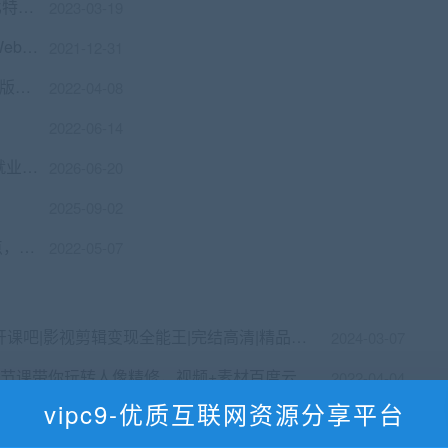
七月在线区块链实战-从零入门区块链和比特币 价值499
2023-03-19
React全栈+服务器渲染（ssr）打造社区Webapp
2021-12-31
陈君《魔法英语》语音单词课，15期完整版，百度网盘33.7G 价值4798元
2022-04-08
2022-06-14
尚硅谷AI智能运维AI+Linux运维第1+2期就业班｜2026年最新版｜AI运维工程师SRE特训营
2026-06-20
2025-09-02
BAT大厂面试官全面破解Android面试痛点，轻松拿offer
2022-05-07
开课吧|影视剪辑变现全能王|完结高清|精品推荐
2024-03-07
6节课带你玩转人像精修，视频+素材百度云完整版 价值269元
2022-04-04
vipc9-优质互联网资源分享平台
币圈科学家-Web3科学家地狱级实战课|旺仔大神|价值3万
2025-06-02