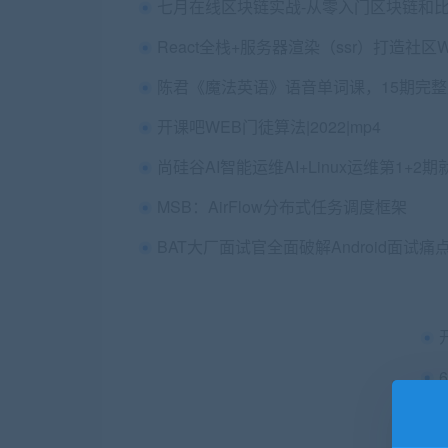
开课吧WEB门徒算法|2022|mp4
MSB：AirFlow分布式任务调度框架