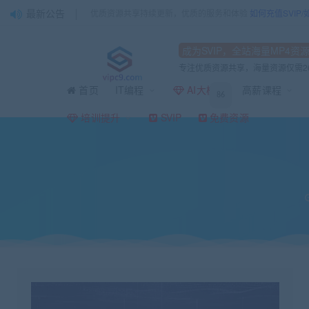
最新公告
优质资源共享持续更新，优质的服务和体验
如何充值SVIP
成为SVIP，全站海量MP4资
专注优质资源共享，海量资源仅需2
首页
IT编程
AI大模型
高薪课程
86
当前位置：
vipc9资源站
IT编程
Java
黑马博学谷狂野架构师2022|更新中
>
>
>
培训提升
SVIP
免费资源