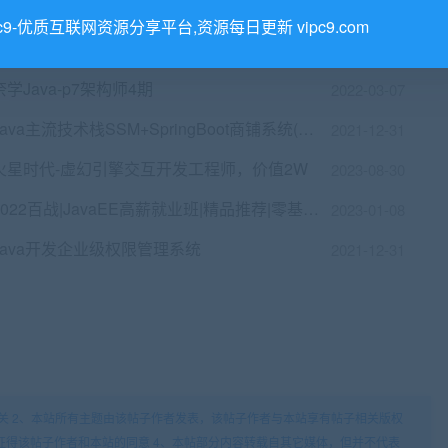
BAT大厂APP架构演进实践与优化之路
2021-12-31
pc9-优质互联网资源分享平台,资源每日更新 vipc9.com
价值20000|MP4|奈学教育P7架构师14期
2022-08-13
奈学Java-p7架构师4期
2022-03-07
Java主流技术栈SSM+SpringBoot商铺系统(升级更新)
2021-12-31
火星时代-虚幻引擎交互开发工程师，价值2W
2023-08-30
2022百战|JavaEE高薪就业班|精品推荐|零基础到精通
2023-01-08
Java开发企业级权限管理系统
2021-12-31
关 2、本站所有主题由该帖子作者发表，该帖子作者与本站享有帖子相关版权
征得该帖子作者和本站的同意 4、本帖部分内容转载自其它媒体，但并不代表