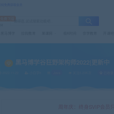
/如何免费获取会员
源免费下载
68
黑马博学
拉钩教育
某课网
极K时间
奈学教育
开课吧
黑马博学谷狂野架构师2022|更新中
2022-11-22
小白学it
Java
关注5.23K次
已收录
周年庆：终身SVIP会员