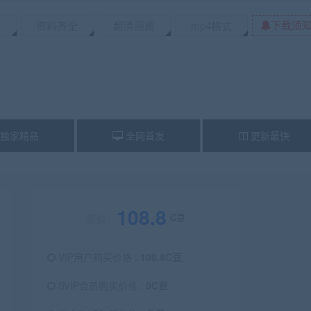
下载须
资料齐全
超清画质
mp4格式
独家精品
全网首发
更新最快
108.8
C豆
原价：
VIP用户购买价格 :
108.8C豆
SVIP会员购买价格 :
0C豆