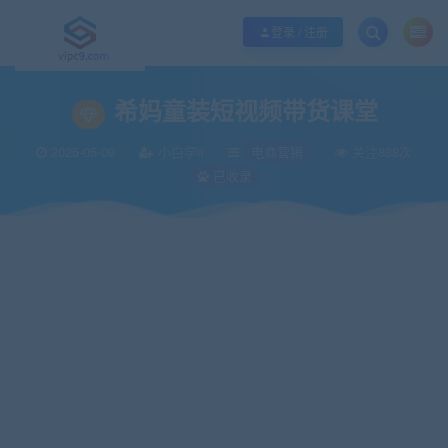
优质资源共享持续更新，优质的服务和体验
如何充值SVIP/如何免费获取会员
登录 / 注册
当前位置：
vipc9资源站
运营推广
电商营销
希妈童装短视频带货课堂
>
>
>
希妈童装短视频带货课堂
2025-05-09
小白学it
电商营销
关注888次
已收录