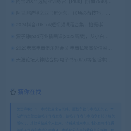
阿宝姐X严选副业训练营【Plus】|价值7980|独家精品
阿甘聊跨境之亚马逊运营，10项必备技巧，完整版下载 价值698元
2024抖音/TikTok短视频课程合集，拍摄/剪辑/运营/带货等，精品合集
狸子静ipad商业插画课(2023新版)，从小白到插画达人
2023老高电商俱乐部会员 电商私密高价值圈子 价值58800
天涯论坛大神贴合集(电子书/pdf/txt等各版本) 精品合集
猜你在找
免责声明： 1、本站信息来自网络，版权争议与本站无关 2、本
站所有主题由该帖子作者发表，该帖子作者与本站享有帖子相关
版权 3、其他单位或个人使用、转载或引用本文时必须同时征得
该帖子作者和本站的同意 4、本帖部分内容转载自其它媒体，但