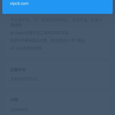
近期文章
vipc9.com
程序员AI量化理财体系课
专业接外包，大厂资深架构师带队，全栈开发，价格公
道透明
AI Agent全栈开发工程师|2025完结
得到VIP课程精品合集，数百套共2.18T 精品
JK ai业务架构训练
近期评论
没有评论可显示。
归档
2026年8月