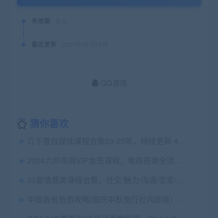
有效期
永久
最近更新
2025年05月09日
QQ咨询
猜你喜欢
几千套自媒体课程合集23-25年，持续更新 4000G
2024六邦电商VIP会员课程，电商搭建全流程(53G)，价值3980
23套情感类课程合集，社交/魅力/沟通/恋爱/约会等 精品集
中国各省旅游攻略(国庆中秋旅行社内部版）。免费下载