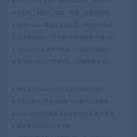
RS&C4D零基础“产品动画案例课，Redshift学习视频教程 ,价值298元
B站南门录像厅［剪辑 + 拍摄｜全能视频创作课］128元【39.7GB】
跨境Shopee基础运营实操课，林超教你零成本玩转虾皮 价值299元
跨境电商培训：亚马逊VIP实操课程 价值3980元
2024-2026虎课外刊精读，一堂值得收藏的英文课 内容更新 ,更新至26年5月
亚马逊小白特训营第9期，0基础学跨境电商视频培训 价值299元
跨境电商Amazon运营零基础到高阶培训：亚马逊VIP系统实操精品课程 价值4980元
Ai智能图文+带货项目课 不出镜不拍视频做直播 免费下载
KKB-短视频带货爆弹实战营|完结高清|干货多
希妈童装短视频带货课堂