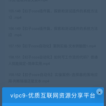
155.148【扣子coze插件篇，探索和测试插件的系统方法
1】.mp4
156.149【扣子coze插件篇，探索和测试插件的系统方法
2】.mp4
157.150【扣子coze自动化】案例实操-文本转脑图1.mp4
158.151【扣子coze自动化】如何写工作流的代码？普通
人就能搞定–简单实用.mp4
159.152【扣子coze自动化】实操案例–选择器的落地应
用-判断链接还是文本.mp4
×
16_15、【gpt直播篇】用chatgpt帮你产品找痛点，直接应
vipc9-优质互联网资源分享平台
用到视频、直播、和产品详情页_ev.mp4