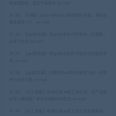
和全部配音，真正节省成本_ev.mp4
36_35、【sd篇】stable-diffusion-基础操作–安装、避坑和
基本使用（1）_ev.mp4
37_36、【gpt踩坑篇】用gpt共享账户的学员一定要看，
这是个大坑_ev.mp4
38_37、【gpt案例篇】用gpt解说电影详细方法和底层思
维_ev.mp4
39_38、【gpt踩坑篇】光想用的ai踩的坑和学习的一些思
考分析给大家_ev.mp4
40_39、【ai工具篇】电商必备-ai新工具应用、给产品卖
点写小爆款推广卖货视频脚本和配音_ev.mp4
41_40、【ai工具篇】电商必备-ai新工具生成直播脚本、