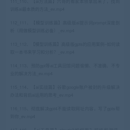
111_110、【ai方法篇】六哥的看家本领拿出来了，找到
训练ai最本质的方法_ev.mp4
112_111、【模型训练篇】高级版ai提示词prompt深度剖
析（用做模型训练必备）_ev.mp4
113_112、【模型训练篇】高级版gpts的应用案例–如何读
取一本书来学习和分析？_ev.mp4
114_113、预防gpt等ai工具回答问题偷懒、不准确、不专
业的解决方法_ev.mp4
115_114、【ai实战篇】谷歌google账户被封的升级解决
办法和背后ai运用的思考_ev.mp4
116_115、彻底解决gpt4不能读取网址内容，写了gpts帮
到你_ev.mp4
117_116、【ai工具篇】claude3如何用？踩坑和测评-