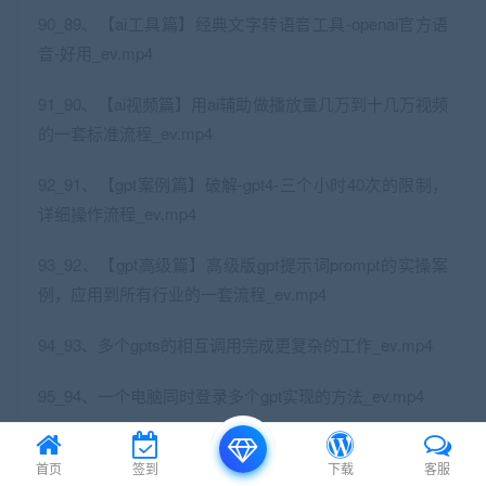
90_89、【ai工具篇】经典文字转语音工具-openai官方语
音-好用_ev.mp4
91_90、【ai视频篇】用ai辅助做播放量几万到十几万视频
的一套标准流程_ev.mp4
92_91、【gpt案例篇】破解-gpt4-三个小时40次的限制，
详细操作流程_ev.mp4
93_92、【gpt高级篇】高级版gpt提示词prompt的实操案
例，应用到所有行业的一套流程_ev.mp4
94_93、多个gpts的相互调用完成更复杂的工作_ev.mp4
95_94、一个电脑同时登录多个gpt实现的方法_ev.mp4
96_95、彻底解决国外ai工具充值、注册等问题-比如gpt、
首页
签到
下载
客服
mj、heygen_ev.mp4