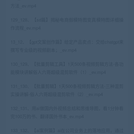
方法_ev.mp4
129_128、【sd篇】揭秘电商假模特图变真模特图详细操
作流程_ev.mp4
13_12、【gpt文案创作篇】给定产品卖点：交给chatgpt来
撰写专业级的视频剧本；_ev.mp4
130_129、【批量剪辑工具】1天500条视频剪辑方法-各功
能模块讲解俗人六哥超级混剪软件（1）_ev.mp4
131_130、【批量剪辑】1天500条视频剪辑方法-三种混剪
实操讲解-俗人六哥超级混剪软件（2）_ev.mp4
132_131、用ai做国内外视频总结和思维导图，看1分钟看
完100万的书、翻译国外书本_ev.mp4
133_132、【ai案例篇】ai在公司业务上的落地应用，通过