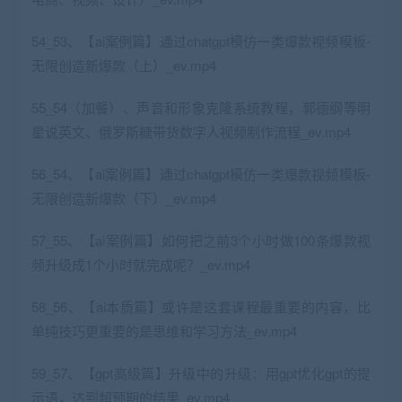
54_53、【ai案例篇】通过chatgpt模仿一类爆款视频模板-
无限创造新爆款（上）_ev.mp4
55_54（加餐）、声音和形象克隆系统教程，郭德纲等明
星说英文、俄罗斯糖带货数字人视频制作流程_ev.mp4
56_54、【ai案例篇】通过chatgpt模仿一类爆款视频模板-
无限创造新爆款（下）_ev.mp4
57_55、【ai案例篇】如何把之前3个小时做100条爆款视
频升级成1个小时就完成呢？_ev.mp4
58_56、【ai本质篇】或许是这套课程最重要的内容，比
单纯技巧更重要的是思维和学习方法_ev.mp4
59_57、【gpt高级篇】升级中的升级：用gpt优化gpt的提
示语，达到超预期的结果_ev.mp4