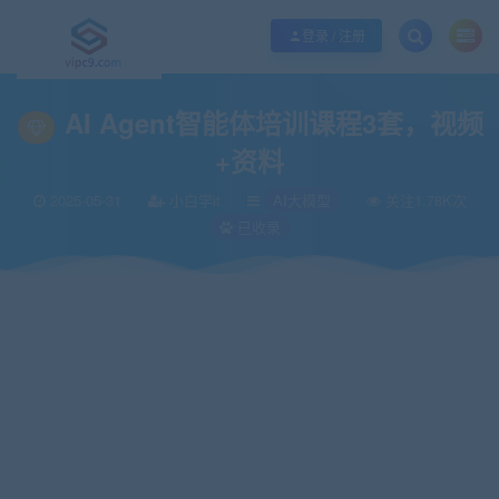
优质资源共享持续更新，优质的服务和体验
如何充值SVIP/如何免费获取会员
登录 / 注册
当前位置：
vipc9资源站
IT编程
人工智能
AI大模型
AI Agent智能体
>
>
>
>
AI Agent智能体培训课程3套，视频
+资料
2025-05-31
小白学it
AI大模型
关注1.78K次
已收录