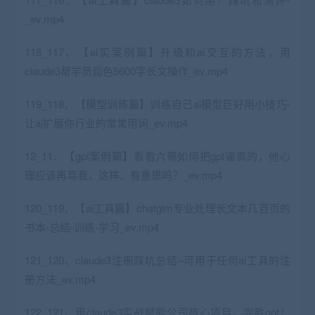
_ev.mp4
118_117、【ai实案例篇】升级和ai交互的方法，用
claude3帮学员润色5600字长文操作_ev.mp4
119_118、【模型训练篇】训练自己ai模型巨好用小技巧-
让ai扩展你行业的常常用词_ev.mp4
12_11、【gpt案例篇】看看六哥如何把gpt逼疯的，他心
理应该再骂我，这样、有意思吗？_ev.mp4
120_119、【ai工具篇】chatglm专业处理长文本几百页的
书本-总结-训练-学习_ev.mp4
121_120、claude3注册踩坑总结–可用于任何ai工具的注
册方法_ev.mp4
122_121、用claude3实战赋能公司核心项目，完胜gpt！