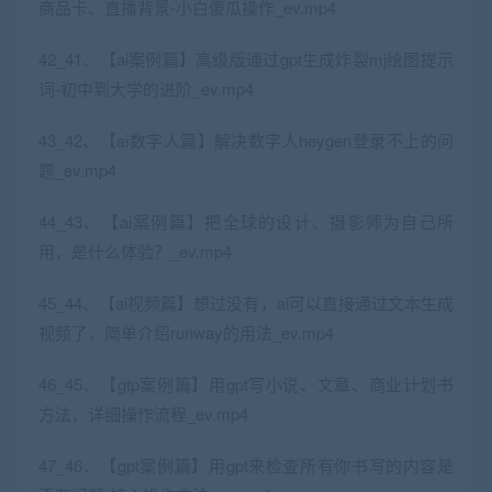
商品卡、直播背景-小白傻瓜操作_ev.mp4
42_41、【ai案例篇】高级版通过gpt生成炸裂mj绘图提示
词-初中到大学的进阶_ev.mp4
43_42、【ai数字人篇】解决数字人heygen登录不上的问
题_ev.mp4
44_43、【ai案例篇】把全球的设计、摄影师为自己所
用，是什么体验？_ev.mp4
45_44、【ai视频篇】想过没有，ai可以直接通过文本生成
视频了，简单介绍runway的用法_ev.mp4
46_45、【gtp案例篇】用gpt写小说、文章、商业计划书
方法，详细操作流程_ev.mp4
47_46、【gpt案例篇】用gpt来检查所有你书写的内容是