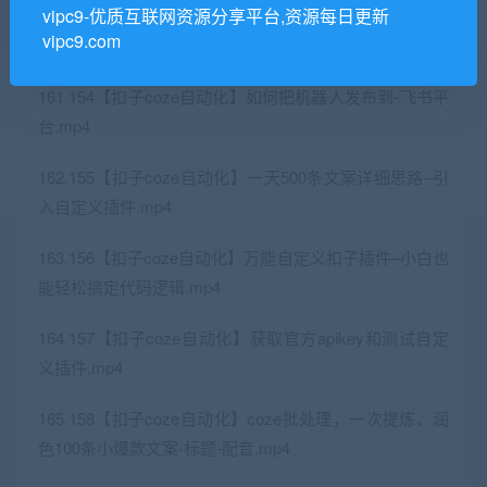
vipc9-优质互联网资源分享平台,资源每日更新
160.153【扣子coze自动化】选择器分支和代码联合高级
vipc9.com
应用-让工作流更灵活应对多种场景_ev.mp4
161.154【扣子coze自动化】如何把机器人发布到-飞书平
台.mp4
162.155【扣子coze自动化】一天500条文案详细思路–引
入自定义插件.mp4
163.156【扣子coze自动化】万能自定义扣子插件–小白也
能轻松搞定代码逻辑.mp4
164.157【扣子coze自动化】获取官方apikey和测试自定
义插件.mp4
165.158【扣子coze自动化】coze批处理，一次提炼、润
色100条小爆款文案-标题-配音.mp4