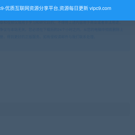
一切软件的解密分析文章仅限用于学习和研究目的；不得将上述内容用于商业或
pc9-优质互联网资源分享平台,资源每日更新 vipc9.com
在下载后的24个小时之内，从您的电脑中彻底删除上述内容。 7、请支持正版
邮箱suppport_77@126.com），本站将及时予与删除 9、本站所发布的
章和视频仅限用于学习和研究目的；不得将上述内容用于商业或者非法用途，
争议与本站无关。您必须在下载后的24个小时之内，从您的电脑中彻底删除上
册，得到更好的正版服务。如有侵权请邮件与我们联系处理。