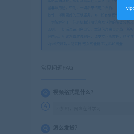
本站赞同其观点和对其真实性负责 5、用户所发布的
vi
者非法用途，否则，一切后果请用户自负。 6、您必须
软件、得到更好的正版服务。 8、如有侵权请立即告知本站（
一切破解补丁、注册机和注册信息及软件的解密分析文
否则，一切后果请用户自负。本站信息来自网络，版权
述内容。如果您喜欢该程序，请支持正版软件，购买注
vipc9资源站
»
物联网/嵌入式全能工程师40周全
常见问题FAQ
视频格式是什么？
不加密，网盘在线学习
怎么发货？