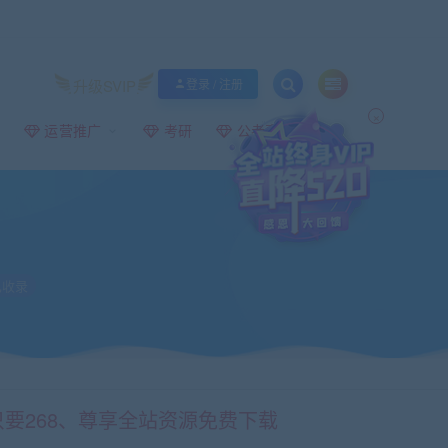
升级SVIP
登录 / 注册
×
运营推广
考研
公考事业编
收录
只要268、尊享全站资源免费下载