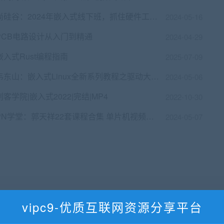
尚硅谷：2024年嵌入式线下班，抓住硬件工程师风口，价值10000
2024-05-16
PCB电路设计从入门到精通
2024-04-29
嵌入式Rust编程指南
2025-07-09
韦东山：嵌入式Linux全新系列教程之驱动大全(基于IMX6ULL开发板)，视频+资料(60G)，价值1299
2024-05-06
创客学院|嵌入式2022|完结|MP4
2022-10-30
PN学堂：郭天祥22套课程合集 单片机视频教程(195G)，精品合集
2024-05-07
关 2、本站所有主题由该帖子作者发表，该帖子作者与本站享有帖子相关版权
vipc9-优质互联网资源分享平台
征得该帖子作者和本站的同意 4、本帖部分内容转载自其它媒体，但并不代表