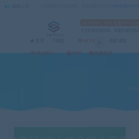
最新公告
优质资源共享持续更新，优质的服务和体验
如何充值SVIP
成为SVIP，全站海量MP4资
专注优质资源共享，海量资源仅需2
首页
IT编程
AI大模型
高薪课程
86
当前位置：
vipc9资源站
嵌入式&物联网
物联网/嵌入式全能工程师40周全
>
>
培训提升
SVIP
免费资源
202