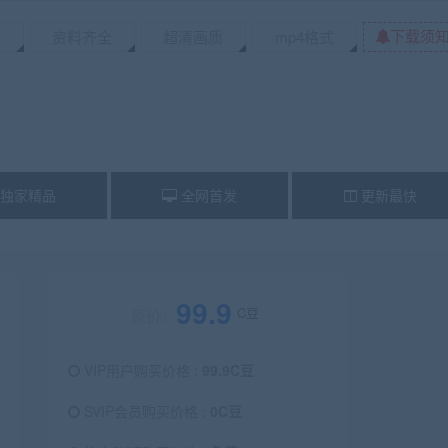
下载须
资料齐全
超清画质
mp4格式
独家精品
全网首发
更新最快
99.9
C豆
原价：
VIP用户购买价格 :
99.9C豆
SVIP会员购买价格 :
0C豆