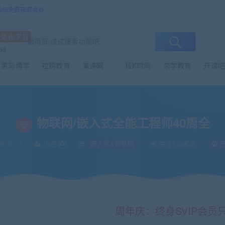
/如何免费获取会员
源免费下载
68
黑马博学
拉钩教育
某课网
极K时间
奈学教育
开课吧
物联网/嵌入式全能工程师40周全
6-07-17
小白学it
嵌入式&物联网
关注1.26K次
已
周年庆：终身SVIP会员