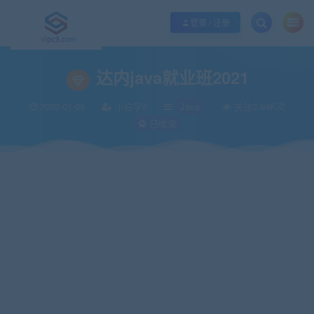
优质资源共享持续更新，优质的服务和体验
如何充值SVIP/如何免费获取会员
登录 / 注册
当前位置：
vipc9资源站
IT编程
Java
达内java就业班2021
>
>
>
达内java就业班2021
2022-01-05
小白学it
Java
关注2.94K次
已收录