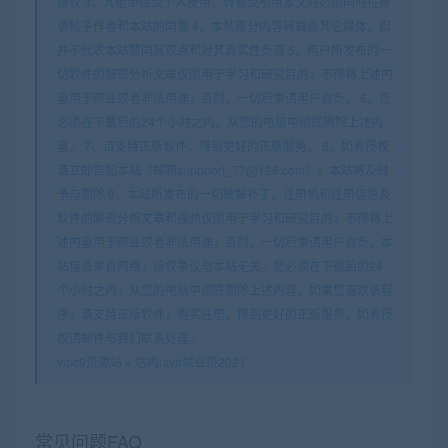
版权 3、其他单位或个人使用、转载或引用本文时必须同时征得
该帖子作者和本站的同意 4、本帖部分内容转载自其它媒体，但
并不代表本站赞同其观点和对其真实性负责 5、用户所发布的一
切软件的解密分析文章仅限用于学习和研究目的；不得将上述内
容用于商业或者非法用途，否则，一切后果请用户自负。 6、您
必须在下载后的24个小时之内，从您的电脑中彻底删除上述内
容。 7、请支持正版软件、得到更好的正版服务。 8、如有侵权
请立即告知本站（邮箱suppport_77@126.com），本站将及时
予与删除 9、本站所发布的一切破解补丁、注册机和注册信息及
软件的解密分析文章和视频仅限用于学习和研究目的；不得将上
述内容用于商业或者非法用途，否则，一切后果请用户自负。本
站信息来自网络，版权争议与本站无关。您必须在下载后的24
个小时之内，从您的电脑中彻底删除上述内容。如果您喜欢该程
序，请支持正版软件，购买注册，得到更好的正版服务。如有侵
权请邮件与我们联系处理。
vipc9资源站
»
达内java就业班2021
常见问题FAQ