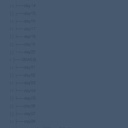
| | ├──day14
| | ├──day15
| | ├──day16
| | ├──day17
| | ├──day18
| | ├──day19
| | └──day20
| ├──05WEB
| | ├──day01
| | ├──day02
| | ├──day03
| | ├──day04
| | ├──day05
| | ├──day06
| | ├──day07
| | ├──day08