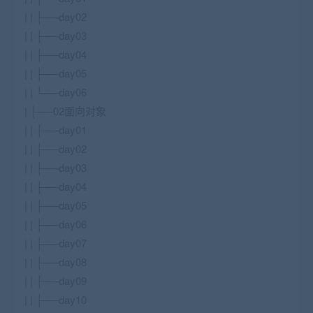
| | ├──day02
| | ├──day03
| | ├──day04
| | ├──day05
| | └──day06
| ├──02面向对象
| | ├──day01
| | ├──day02
| | ├──day03
| | ├──day04
| | ├──day05
| | ├──day06
| | ├──day07
| | ├──day08
| | ├──day09
| | ├──day10