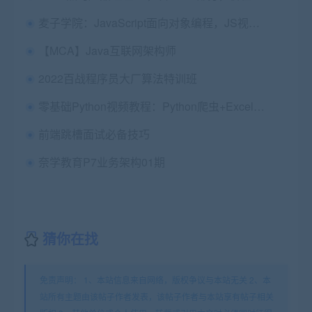
麦子学院：JavaScript面向对象编程，JS视频教程+资料百度云下载
【MCA】Java互联网架构师
2022百战程序员大厂算法特训班
零基础Python视频教程：Python爬虫+Excel办公自动化+好玩DIY 价值900元
前端跳槽面试必备技巧
奈学教育P7业务架构01期
猜你在找
免责声明： 1、本站信息来自网络，版权争议与本站无关 2、本
站所有主题由该帖子作者发表，该帖子作者与本站享有帖子相关