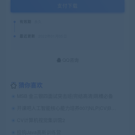
支付下载
有效期
永久
最近更新
2022年01月05日
QQ咨询
猜你喜欢
MSB 金三银四面试突击班|完结高清|跳槽必备
开课吧人工智能核心能力培养007|NLP|CV|BI实战
CV计算机视觉集训营2
拉钩Java高新训练营