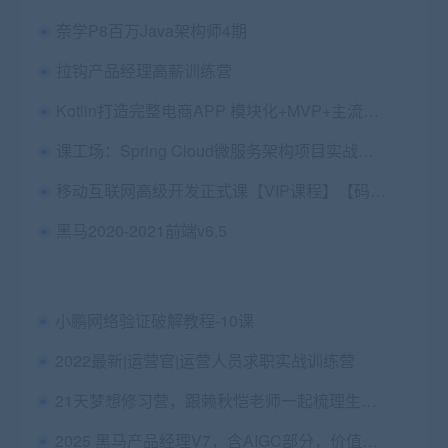
奈学P8百万Java架构师4期
拉钩产品经理高薪训练营
Kotlin打造完整电商APP 模块化+MVP+主流框架
课工场：Spring Cloud微服务架构项目实战，15.9G视频教程下载 价值601元
移动互联网高级开发正式课【VIP课程】【码牛学院】
黑马2020-2021前端v6.5
小鹏网络验证破解教程-10课
2022最新|运营官|运营人员求职实战训练营
21天梦想修习营，跟赖秋恺老师一起梳理生活 | 价值1280元
2025 黑马产品经理V7，含AIGC部分，价值万元