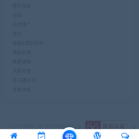
软件测试
运维
运营推广
逆向
金融&理财投资
高级前端
高薪课程
鸿蒙开发
黑马播学谷
龙果学院
© 2024 it僧院 . All rights reserved