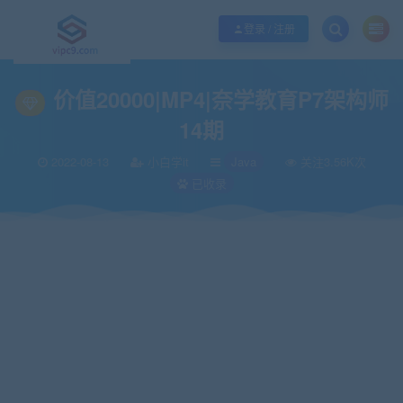
优质资源共享持续更新，优质的服务和体验
如何充值SVIP/如何免费获取会员
登录 / 注册
当前位置：
vipc9资源站
IT编程
Java
价值20000|MP4|奈学教育P7架构师
>
>
>
价值20000|MP4|奈学教育P7架构师
14期
2022-08-13
小白学it
Java
关注3.56K次
已收录