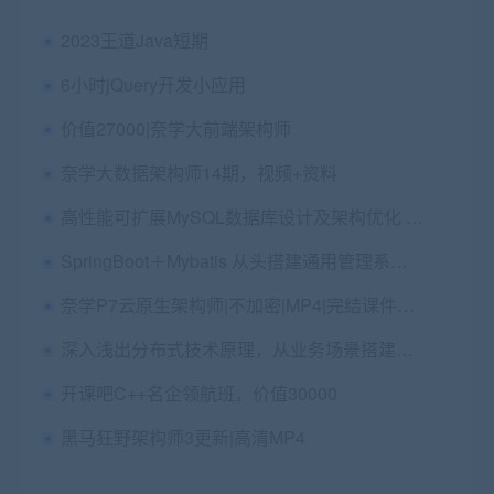
2023王道Java短期
6小时jQuery开发小应用
价值27000|奈学大前端架构师
奈学大数据架构师14期，视频+资料
高性能可扩展MySQL数据库设计及架构优化 电商项目
SpringBoot＋Mybatis 从头搭建通用管理系统(后端篇) 视频＋课件(30G) 价值89
奈学P7云原生架构师|不加密|MP4|完结课件视频
深入浅出分布式技术原理，从业务场景搭建分布式知识体系 免费下载 价值59
开课吧C++名企领航班，价值30000
黑马狂野架构师3更新|高清MP4