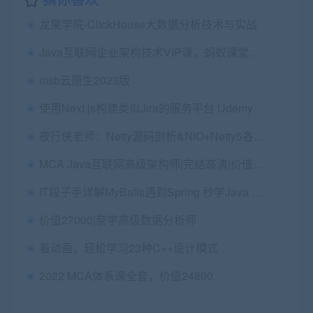
龙果学院-ClickHouse大数据分析技术与实战
Java互联网企业架构技术VIP课，蚂蚁课堂第5-6期视频教程百度云(47G) 价值7999元
msb云原生2023版
使用Next.js构建类似Jira的服务平台 Udemy
夜行侠老师：Netty源码剖析&NIO+Netty5各种RPC架构实战演练，培训课程云盘下载 价值4380元
MCA Java互联网高级架构师|完结高清|价值24800
IT段子手详解MyBatis遇到Spring 秒学Java SSM开发大众点评
价值27000|奈学高级数据分析师
看动画，轻松学习23种C++设计模式
2022 MCA体系课全套，价值24800