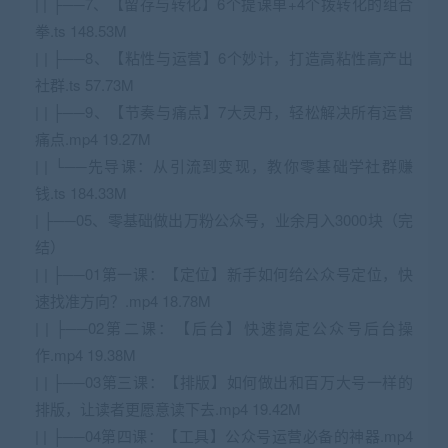
| | ├──7、【留存与转化】6个提课单+4个拨转化的组合
拳.ts 148.53M
| | ├──8、【粘性与运营】6个妙计，打造高粘性高产出
社群.ts 57.73M
| | ├──9、【节奏与痛点】7大灵丹，轻松解决所有运营
痛点.mp4 19.27M
| | └──先导课：从引流到变现，教你零基础学社群赚
钱.ts 184.33M
| ├──05、零基础做出万粉公众号，业余月入3000块（完
结）
| | ├──01第一课：【定位】新手如何给公众号定位，快
速找准方向？.mp4 18.78M
| | ├──02第二课：【后台】快速搞定公众号后台操
作.mp4 19.38M
| | ├──03第三课：【排版】如何做出和百万大号一样的
排版，让读者更愿意读下去.mp4 19.42M
| | ├──04第四课：【工具】公众号运营必备的神器.mp4