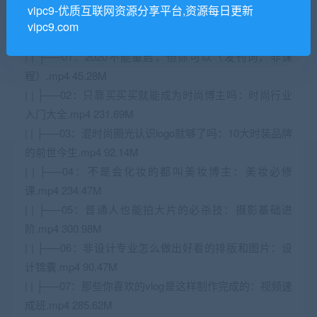
vipc9-优质互联网资源分享平台,资源每日更新
| | └──独家珍藏的1100个高质量投稿资源.txt 0.30kb
vipc9.com
| ├──06、新媒体入门百科全书（完结）
| | ├──01：2020不能重启，但你可以（发刊词，非课
程）.mp4 45.28M
| | ├──02：只靠买买买就能成为时尚博主吗：时尚行业
入门大全.mp4 231.69M
| | ├──03：混时尚圈光认识logo就够了吗：10大时装品牌
的前世今生.mp4 92.14M
| | ├──04：不是会化妆的都叫美妆博主：美妆必修
课.mp4 234.47M
| | ├──05：普通人也能拍大片的必杀技：摄影基础进
阶.mp4 300.98M
| | ├──06：非设计专业怎么做出好看的排版和图片：设
计锦囊.mp4 90.47M
| | ├──07：那些你喜欢的vlog是这样制作完成的：视频速
成班.mp4 285.62M