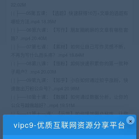
22.02M
| | ├──05第五课：【选题】快速获得10万+文章的选题有
哪些方法.mp4 18.35M
| | ├──06第六课：【写作】朋友圈刷屏的文章有哪些套
路？.mp4 20.40M
| | ├──07第七课：【素材】如何让自己写作灵感不断，
不再为写什么而头疼？.mp4 18.84M
| | ├──08第八课：【涨粉】如何快速积累你的第一批种
子用户？.mp4 20.03M
| | ├──09第九课：【知乎】小白如何通过知乎涨粉，快
速做出万粉公众号？.mp4 20.98M
| | ├──10第十课：【数据】如何通过数据分析，让你的
公众号越做越好？.mp4 19.51M
| | ├──11第十一课：【运营】如何增加用户粘性，让你
×
的公众号更值钱？.mp4 20.13M
vipc9-优质互联网资源分享平台
| | ├──12第十二课：【变现】如何通过公众号赚钱，业
余时间月入3000块.mp4 21.61M