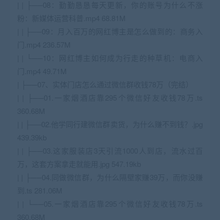
| | ├──08：勤勤恳恳每天更新，你的账号为什么不涨
粉：新媒体运营科普.mp4 68.81M
| | ├──09：月入百万的网红博主是怎么做到的：商务入
门.mp4 236.57M
| | └──10：网红博主如何成为行走的种草机：电商入
门.mp4 49.71M
| ├──07、实体门店怎么通过微信群收钱78万（完结）
| | ├──01.一家烟酒店靠295个微信好友收钱78万.ts
360.68M
| | ├──02.他学同行建微信群卖货，为什么赚不到钱？.jpg
439.39kb
| | ├──03.这家服装店3天引流1000人到店，流水过百
万，这套方案拿走就能用.jpg 547.19kb
| | ├──04.同做微信群，为什么隔壁家赚39万，而你没赚
到.ts 281.06M
| | └──05.一家烟酒店靠295个微信好友收钱78万.ts
360.68M