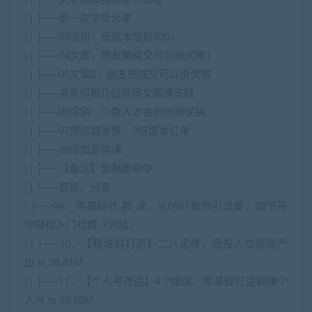
| | ├──第一次学员分享
| | ├──03涨粉：低成本涨粉500+
| | ├──04文案：朋友圈成交可以很优雅1
| | ├──05文案2：朋友圈成交可以很优雅
| | ├──关老师和几位导师文案课答疑
| | ├──06促销：少数人才会的创意促销
| | ├──07微信群发售：3倍爆发订单
| | ├──08增加复购课
| | ├──【备注】录制更新中
| | └──答疑、分享
| ├──04、零基础社 群 课，从0到1教你引流量，20节带
你轻松入门社群（完结）
| | ├──10、【精准群打造】二八定律，低投入也能高产
出.ts 38.81M
| | ├──11、【个人号改造】4个维度，零基础打造躺赚个
人号.ts 53.92M