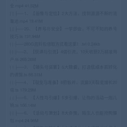
全.mp4 41.52M
| | ├──1、【画像与定位】2大方法，找到源源不断的流
量池.mp4 19.41M
| | ├──20、【养号与安全】一学即会，不可不知的养号
技巧.ts 131.94M
| | ├──280G资料包领取方式看这里！.txt 0.24kb
| | ├──2、【获课与引流】4借引流，10天收获2万精准用
户.ts 265.26M
| | ├──3、【噱头与装置】6大锦囊，打造低成本高转化
的诱饵.ts 68.31M
| | ├──4、【裂变与准备】6把板斧，流量3天裂变增长20
倍.ts 179.29M
| | ├──5、【人性与引爆】5步引爆，让你的活动一炮儿
响.ts 106.14M
| | ├──6、【活动与策划】8大奇策，陌生人也能抢掏腰
包.mp4 24.96M