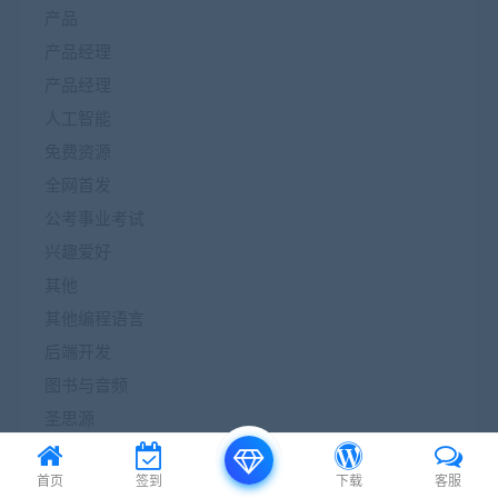
产品
产品经理
产品经理
人工智能
免费资源
全网首发
公考事业考试
兴趣爱好
其他
其他编程语言
后端开发
图书与音频
圣思源
培训提升
首页
签到
下载
客服
外贸&客户开发