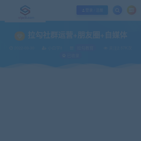
优质资源共享持续更新，优质的服务和体验
如何充值SVIP/如何免费获取会员
登录 / 注册
当前位置：
vipc9资源站
拉勾教育
拉勾社群运营+朋友圈+自媒体
>
>
拉勾社群运营+朋友圈+自媒体
2022-03-30
小白学it
拉勾教育
关注2.57K次
已收录