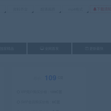
下载须
资料齐全
超清画质
mp4格式
独家精品
全网首发
更新最快
109
C豆
原价：
VIP用户购买价格 :
109C豆
SVIP会员购买价格 :
0C豆