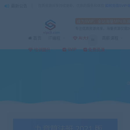
最新公告
优质资源共享持续更新，优质的服务和体验
如何充值SVIP
成为SVIP，全站海量MP4资
专注优质资源共享，海量资源仅需2
首页
IT编程
AI大模型
高薪课程
86
当前位置：
vipc9资源站
互联网
九章算法班2021版
>
>
培训提升
SVIP
免费资源