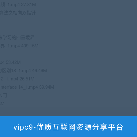
.mp4 27.81M
针算法之相向双指针
法学习的四重境界
.mp4 409.15M
4 53.42M
别18_1.mp4 46.49M
2_1.mp4 26.51M
face 14_1.mp4 39.94M
入门
6M
vipc9-优质互联网资源分享平台