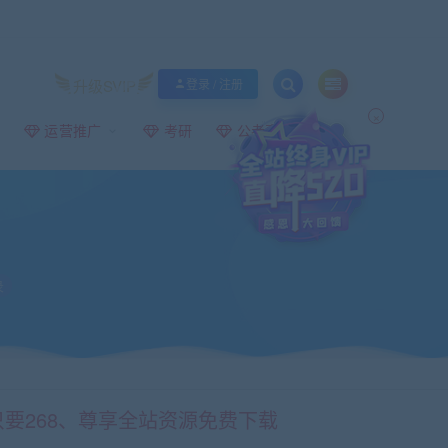
升级SVIP
登录 / 注册
×
运营推广
考研
公考事业编
录
只要268、尊享全站资源免费下载