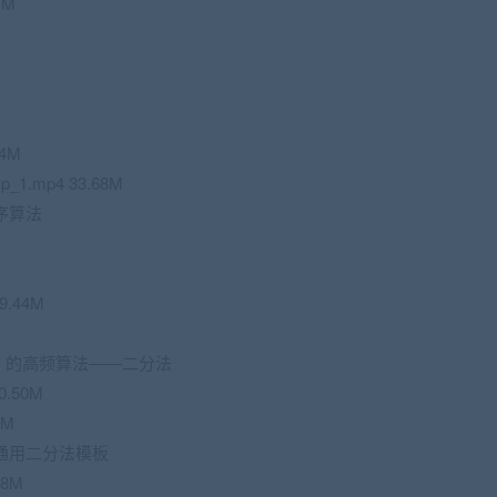
1M
94M
_1.mp4 33.68M
序算法
.44M
N）的高频算法——二分法
0.50M
0M
通用二分法模板
68M