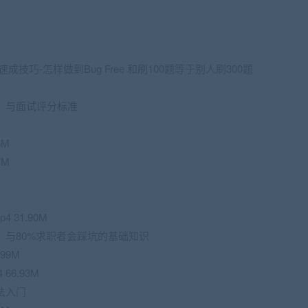
技巧-怎样做到Bug Free 和刷100题等于别人刷300题
）与面试评分标准
6M
7M
p4 31.90M
）与80%求职者会踩坑的基础知识
99M
 66.93M
法入门