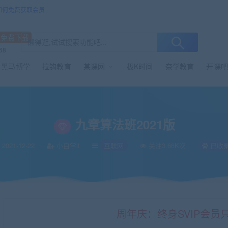
/如何免费获取会员
源免费下载
68
黑马博学
拉钩教育
某课网
极K时间
奈学教育
开课吧
九章算法班2021版
2021-12-22
小白学it
互联网
关注3.66K次
已收
周年庆：终身SVIP会员