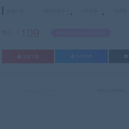
网盘在线学习
一手资源
包更新
资源介绍：
109
售价：￥
SVIP免费 永久SVIP免费
SVIP免费
立即下载
有疑问？请点击复制链接咨询！