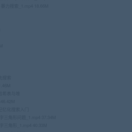
 暴力搜索_1.mp4 18.66M
M
0M
先搜索
.46M
哈希表与堆
6.42M
记忆化搜索入门
字三角形问题_1.mp4 37.34M
三角形_1.mp4 40.33M