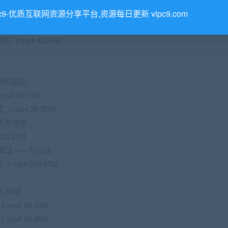
分治法
pc9-优质互联网资源分享平台,资源每日更新 vipc9.com
.mp4 43.34M
树的遍历
4 38.17M
.mp4 26.50M
优先搜索
0.27M
的算法——分治法
mp4 399.07M
5.63M
1.mp4 36.03M
1.mp4 38.65M