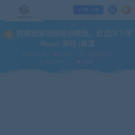
优质资源共享持续更新，优质的服务和体验
如何充值SVIP/如何免费获取会员
登录 / 注册
当前位置：
vipc9资源站
Web前端开发
前端框架视频培训教程，自顶向下学 Re
>
>
前端框架视频培训教程，自顶向下学
React 源码 |高清
2022-11-02
小白学it
Web前端开发
关注2.47K次
已收录