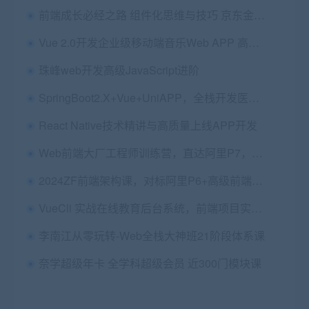
前端成长必经之路 组件化思维与技巧 京东金融Vue
Vue 2.0开发企业级移动端音乐Web APP 高级应用实战
珠峰web开发高级JavaScript进阶
SpringBoot2.X+Vue+UniAPP，全栈开发医疗小程序
React Native技术精讲与高质量上线APP开发
Web前端大厂工程师训练营，直达阿里P7，视频教程
2024ZF前端架构课，对标阿里P6+高级前端架构师(700G) 价值6000
VueCli 实战在线教育后台系统，前端项目实战课，价值298
李南江从零玩转-Web全栈大神班21阶段体系课
奈学超级年卡 全学科超级会员 近300门模块课