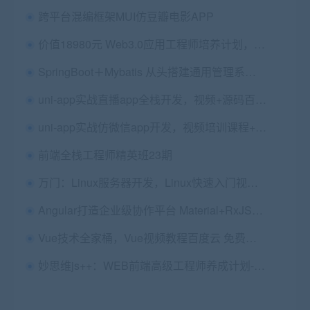
跨平台混编框架MUI仿豆瓣电影APP
价值18980元 Web3.0应用工程师培养计划，22新课视频教程资料齐全
SpringBoot＋Mybatis 从头搭建通用管理系统(后端篇) 视频＋课件(30G) 价值89
uni-app实战直播app全栈开发，视频+源码百度云 价值298元
uni-app实战仿微信app开发，视频培训课程+源码资料百度云 价值498元
前端全栈工程师精英班23期
万门：Linux服务器开发，Linux快速入门视频教程
Angular打造企业级协作平台 Material+RxJS+Redux
Vue技术全家桶，Vue视频教程百度云 免费下载 (价值178元)
妙思维js++：WEB前端高级工程师养成计划-全修精英特训，价值9980