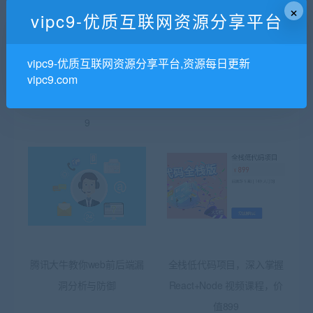
×
vipc9-优质互联网资源分享平台
少北晨：前端七天从0实现
顶级云加：HTML5全栈视
vipc9-优质互联网资源分享平台,资源每日更新
vipc9.com
低代码平台，Vue3+TypeSc
频教程，前端工程师H5学
ript拖拽式全栈项目 价值49
习(20G) 价值299元
9
腾讯大牛教你web前后端漏
全栈低代码项目，深入掌握
洞分析与防御
React+Node 视频课程，价
值899