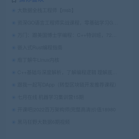
大数据全栈工程师【msb】
资深GO语言工程师实战课程，零基础学习Golang视频教程下载 (22.2G)
万门：跟美国博士学编程：C++特训班，72节完整版(8.7G) 价值308元
嵌入式Rust编程指南
庖丁解牛Linux内核
C++基础与深度解析，了解编程逻辑 理解底层细节 -价值799元
跟我一起写DApp（转型区块链开发推荐课程）
七月在线 机器学习集训营15期
开课吧|2022百万架构师|完整高清|价值18980
黑马狂野大数据6期视频