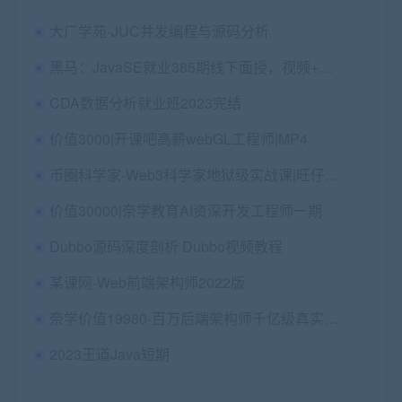
大厂学苑-JUC并发编程与源码分析
黑马：JavaSE就业385期线下面授，视频+资料
CDA数据分析就业班2023完结
价值3000|开课吧高薪webGL工程师|MP4
币圈科学家-Web3科学家地狱级实战课|旺仔大神|价值3万
价值30000|奈学教育AI资深开发工程师一期
Dubbo源码深度剖析 Dubbo视频教程
某课网-Web前端架构师2022版
奈学价值19980-百万后端架构师千亿级真实项目案例实战营
2023王道Java短期