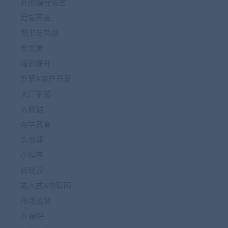
其他编程语言
后端开发
图书与音频
圣思源
培训提升
外贸&客户开发
大厂学苑
大数据
奈学教育
实战课
小程序
尚硅谷
嵌入式&物联网
市场运营
开课吧