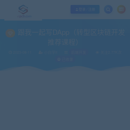
优质资源共享持续更新，优质的服务和体验
如何充值SVIP/如何免费获取会员
登录 / 注册
当前位置：
vipc9资源站
IT编程
后端开发
跟我一起写DApp（转型区块链
>
>
>
跟我一起写DApp（转型区块链开发
推荐课程）
2023-08-11
小白学it
后端开发
关注2.77K次
已收录