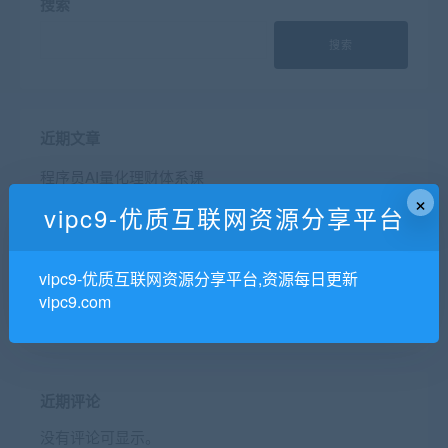
搜索
搜索
近期文章
程序员AI量化理财体系课
×
专业接外包，大厂资深架构师带队，全栈开发，价格公
vipc9-优质互联网资源分享平台
道透明
AI Agent全栈开发工程师|2025完结
vipc9-优质互联网资源分享平台,资源每日更新
得到VIP课程精品合集，数百套共2.18T 精品
vipc9.com
JK ai业务架构训练
近期评论
没有评论可显示。