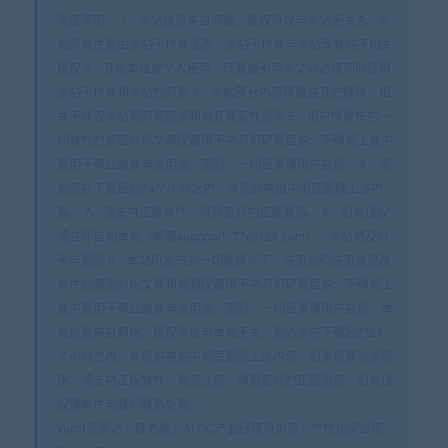
免责声明： 1、本站信息来自网络，版权争议与本站无关 2、本
站所有主题由该帖子作者发表，该帖子作者与本站享有帖子相关
版权 3、其他单位或个人使用、转载或引用本文时必须同时征得
该帖子作者和本站的同意 4、本帖部分内容转载自其它媒体，但
并不代表本站赞同其观点和对其真实性负责 5、用户所发布的一
切软件的解密分析文章仅限用于学习和研究目的；不得将上述内
容用于商业或者非法用途，否则，一切后果请用户自负。 6、您
必须在下载后的24个小时之内，从您的电脑中彻底删除上述内
容。 7、请支持正版软件、得到更好的正版服务。 8、如有侵权
请立即告知本站（邮箱suppport_77@126.com），本站将及时
予与删除 9、本站所发布的一切破解补丁、注册机和注册信息及
软件的解密分析文章和视频仅限用于学习和研究目的；不得将上
述内容用于商业或者非法用途，否则，一切后果请用户自负。本
站信息来自网络，版权争议与本站无关。您必须在下载后的24
个小时之内，从您的电脑中彻底删除上述内容。如果您喜欢该程
序，请支持正版软件，购买注册，得到更好的正版服务。如有侵
权请邮件与我们联系处理。
vipc9资源站
»
薛老板：AI GC产品经理特训营，个性化实战项