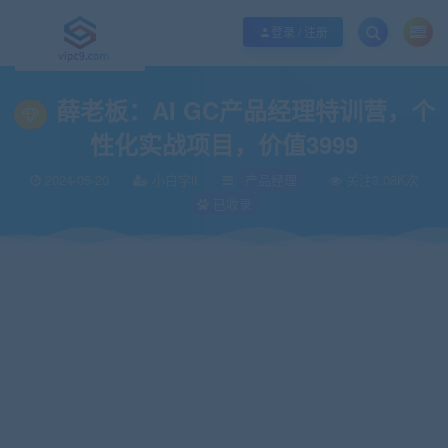
优质资源共享持续更新，优质的服务和体验
如何充值SVIP/如何免费获取会员
登录 / 注册
当前位置：
vipc9资源站
IT编程
产品经理
薛老板：AI GC产品经理特训营
>
>
>
薛老板：AI GC产品经理特训营，个
性化实战项目，价值3999
2024-05-20
小白学it
产品经理
关注3.08K次
已收录