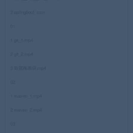
2 springboot_ssm
01
1 git_1.mp4
2 git_2.mp4
3 数据库串讲.mp4
02
1 maven_1.mp4
2 maven_2.mp4
03