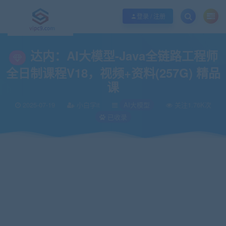
优质资源共享持续更新，优质的服务和体验
如何充值SVIP/如何免费获取会员
登录 / 注册
当前位置：
vipc9资源站
IT编程
人工智能
AI大模型
达内：AI大模型-Ja
>
>
>
>
达内：AI大模型-Java全链路工程师
全日制课程V18，视频+资料(257G) 精品
课
2025-07-19
小白学it
AI大模型
关注1.76K次
已收录