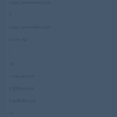
output_presentation.pptx
5
output_presentation.pptx
3 core_api
1
10
1 map api.mp4
2 反射api.mp4
3 api串讲3.mp4
11