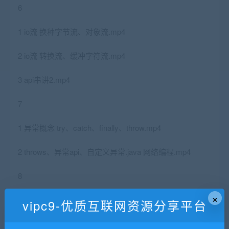
6
1 io流 换种字节流、对象流.mp4
2 io流 转换流、缓冲字符流.mp4
3 api串讲2.mp4
7
1 异常概念 try、catch、finally、throw.mp4
2 throws、异常api、自定义异常.java 网络编程.mp4
8
×
1 多线程.mp4
vipc9-优质互联网资源分享平台
2 多线程api.mp4