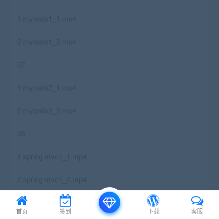
1 mybatis1_1.mp4
2 mybatis1_2.mp4
07
1 mybatis2_1.mp4
2 mybatis2_2.mp4
08
1 spring mvc1_1.mp4
2 spring mvc1_2.mp4
3 mybatis串讲：mybatis、spring mvc知识点串讲.mp4
首页
签到
下载
客服