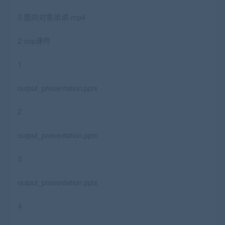
3 面向对象串讲.mp4
2 oop课件
1
output_presentation.pptx
2
output_presentation.pptx
3
output_presentation.pptx
4