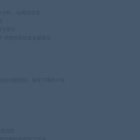
存分析，nlp相关任务
析
解与导引
NLP 问题的现状及发展情况
线性回归问题时间，梯度下降的介绍
言模型进阶
需要传统的机器学习方法