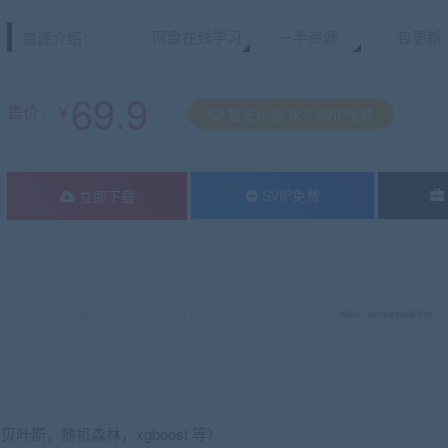
网盘在线学习
一手资源
包更新
资源介绍：
69.9
售价：￥
暂无优惠 永久SVIP免费
SVIP免费
立即下载
有疑问？请点击复制链接咨询！
，贝叶斯，随机森林，xgboost 等）