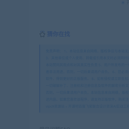
猜你在找
免责声明： 1、本站信息来自网络，版权争议与本站无
3、其他单位或个人使用、转载或引用本文时必须同时
本站赞同其观点和对其真实性负责 5、用户所发布的
者非法用途，否则，一切后果请用户自负。 6、您必须
软件、得到更好的正版服务。 8、如有侵权请立即告知本站（
一切破解补丁、注册机和注册信息及软件的解密分析文
否则，一切后果请用户自负。本站信息来自网络，版权
述内容。如果您喜欢该程序，请支持正版软件，购买注
vipc9资源站
»
开课吧百度飞桨联合设计资深AI实战工
常见问题FAQ