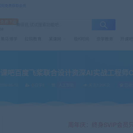
/如何免费获取会员
源免费下载
68
黑马博学
拉钩教育
某课网
极K时间
奈学教育
开课吧
实战工程师CV方向
课吧百度飞桨联合设计资深AI实战工程师C
022-05-12
小白学it
人工智能
关注3.26K次
已收
周年庆：终身SVIP会员