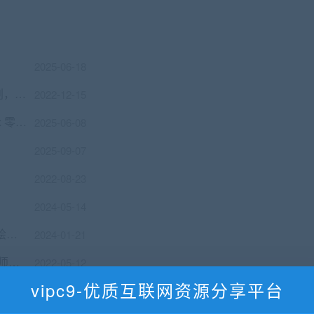
2025-06-18
价值18980元 Web3.0应用工程师培养计划，22新课视频教程资料齐全
2022-12-15
黑马程序员：DeepSeek+Cursor+Devbox 零代码开发项目课程 视频+资料 免费
2025-06-08
2025-09-07
2022-08-23
2024-05-14
BIGD Stable Diffusion商业化训练班，AI绘画商业应用课程 价值1299
2024-01-21
开课吧百度飞桨联合设计资深AI实战工程师CV方向
2022-05-12
vipc9-优质互联网资源分享平台
开课吧人工智能核心能力培养007|NLP|CV|BI实战
2022-05-17