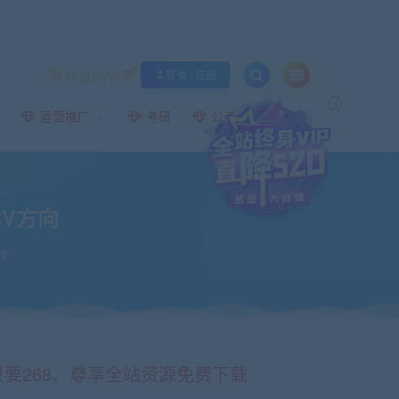
升级SVIP
登录 / 注册
×
运营推广
考研
公考事业编
V方向
录
只要268、尊享全站资源免费下载