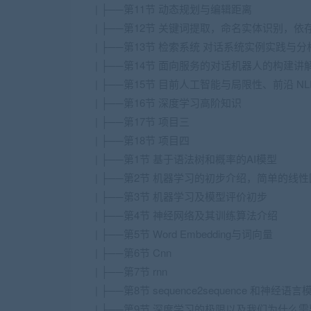
| ├──第11节 动态规划与编辑距离
| ├──第12节 关键词提取，命名实体识别，依
| ├──第13节 检索系统 对话系统实例实践与分
| ├──第14节 面向服务的对话机器人的构建讲
| ├──第15节 目前人工智能与局限性、前沿 
| ├──第16节 深度学习高阶知识
| ├──第17节 项目三
| ├──第18节 项目四
| ├──第1节 基于语法树和概率的AI模型
| ├──第2节 机器学习的初步介绍，简单的
| ├──第3节 机器学习及模型评价初步
| ├──第4节 神经网络及其训练算法介绍
| ├──第5节 Word Embedding与词向量
| ├──第6节 Cnn
| ├──第7节 rnn
| ├──第8节 sequence2sequence 和神经语
| ├──第9节 深度学习的极限以及我们为什么