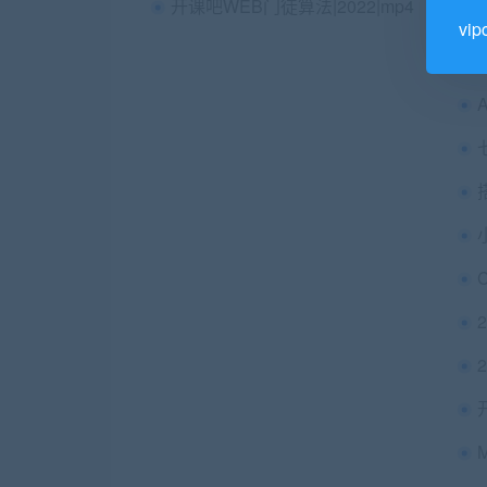
开课吧WEB门徒算法|2022|mp4
vi