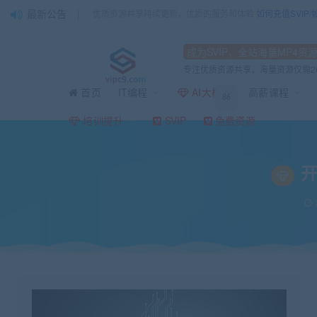
最新公告
优质资源共享持续更新，优质的服务和体验
如何充值SVIP
成为SVIP，全站海量MP4资
专注优质资源共享，海量资源仅需2
首页
IT编程
AI大模型
高薪课程
86
当前位置：
vipc9资源站
IT编程
人工智能
开课吧百度飞桨联合设计资深AI
>
>
>
培训提升
SVIP
免费资源
开
2