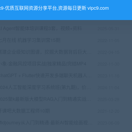
2022-06-14
pc9-优质互联网资源分享平台,资源每日更新 vipc9.com
AI Agent智能体培训课程3套，视频+资料
2025-05-31
七月在线 机器学习集训营15期
2022-11-05
搭建企业级知识图谱，挖掘大数据背后巨大价值 价值3599元
2022-04-15
小象-金融风控项目实战|独家精品|完结MP4
2022-11-30
ChatGPT + Flutter快速开发多端聊天机器人App
2023-11-16
2024人工智能深度学习系统班(第九期)，价值16800
2024-11-04
2025聚k最新版大模型RAG入门到精通实战教程
2025-03-28
开课吧大数据工程师10期
2021-12-20
Midjourney从入门到精通-最新AI智能绘画视频教程|价值599元
2023-06-09