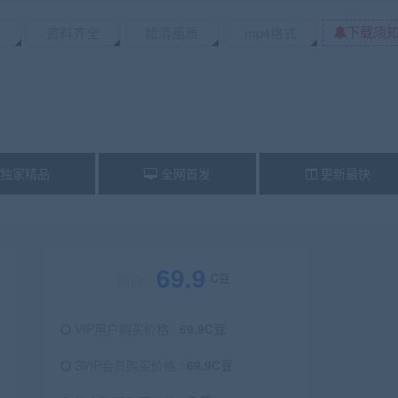
下载须
资料齐全
超清画质
mp4格式
独家精品
全网首发
更新最快
69.9
C豆
原价：
VIP用户购买价格 :
69.9C豆
SVIP会员购买价格 :
69.9C豆