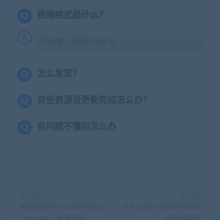
视频格式是什么？
不加密，网盘在线学习
怎么发货？
有些资源没更新完结怎么办？
有问题不懂的怎么办
上一篇
下一篇
WEB渗透测试工程师系统班
奈学|p8百万数据分析架构
220217期，免费下载
师|精品推荐