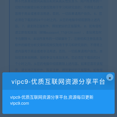
并不代表本站赞同其观点和对其真实性负责 5、用户所发布的一
切软件的解密分析文章仅限用于学习和研究目的；不得将上述内
容用于商业或者非法用途，否则，一切后果请用户自负。 6、您
必须在下载后的24个小时之内，从您的电脑中彻底删除上述内
容。 7、请支持正版软件、得到更好的正版服务。 8、如有侵权
请立即告知本站（邮箱suppport_77@126.com），本站将及时
予与删除 9、本站所发布的一切破解补丁、注册机和注册信息及
软件的解密分析文章和视频仅限用于学习和研究目的；不得将上
述内容用于商业或者非法用途，否则，一切后果请用户自负。本
站信息来自网络，版权争议与本站无关。您必须在下载后的24
个小时之内，从您的电脑中彻底删除上述内容。如果您喜欢该程
序，请支持正版软件，购买注册，得到更好的正版服务。如有侵
×
权请邮件与我们联系处理。
vipc9-优质互联网资源分享平台
vipc9资源站
»
奈学教育|P6数据分析保薪班一期|完结高清
vipc9-优质互联网资源分享平台,资源每日更新
常见问题FAQ
vipc9.com