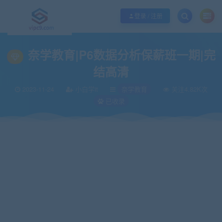
优质资源共享持续更新，优质的服务和体验
如何充值SVIP/如何免费获取会员
登录 / 注册
当前位置：
vipc9资源站
IT编程
奈学教育
奈学教育|P6数据分析保薪班一
>
>
>
奈学教育|P6数据分析保薪班一期|完
结高清
2023-11-24
小白学it
奈学教育
关注4.82K次
已收录