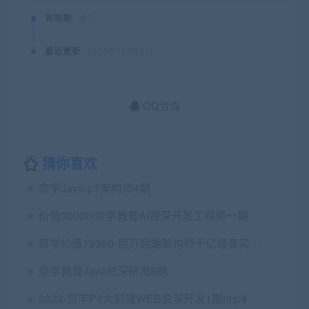
有效期
永久
最近更新
2023年11月24日
QQ咨询
猜你喜欢
奈学Java-p7架构师4期
价值30000|奈学教育AI资深开发工程师一期
奈学价值19980-百万后端架构师千亿级真实项目案例实战营
奈学教育Java资深研发8期
2022-奈学P6大前端WEB资深开发1期|mp4